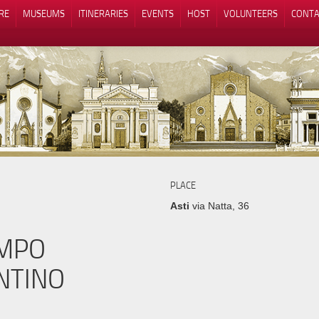
RE
MUSEUMS
ITINERARIES
EVENTS
HOST
VOLUNTEERS
CONTA
Notice at collection
Your Privacy Choices
PLACE
Asti
via Natta, 36
EMPO
ANTINO