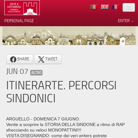
LOCATION
PERSONAL PAGE
ENTER
ART
ARCHITECTURE
MUSEUMS
Your Privacy Choices
SHARE
TWEET
ITINERARIES
Notice at collection
JUN 07
ALTRO
EVENTS
ITINERARTE. PERCORSI
HOST
SINDONICI
VOLUNTEERS
CONTACTS
ARGUELLO - DOMENICA 7 GIUGNO.
Venite a scoprire la STORIA DELLA SINDONE a ritmo di RAP
PRESS
sfrecciando su veloci MONOPATTINI!!!
VISITA DISEGNANDO: come dei veri writers potrete