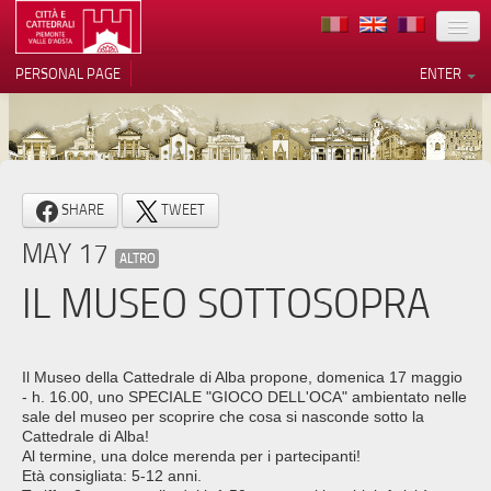
LOCATION
PERSONAL PAGE
ENTER
ART
ARCHITECTURE
MUSEUMS
Your Privacy Choices
SHARE
TWEET
ITINERARIES
Notice at collection
MAY 17
ALTRO
EVENTS
IL MUSEO SOTTOSOPRA
HOST
VOLUNTEERS
Il Museo della Cattedrale di Alba propone, domenica 17 maggio
- h. 16.00, uno SPECIALE "GIOCO DELL'OCA" ambientato nelle
CONTACTS
sale del museo per scoprire che cosa si nasconde sotto la
Cattedrale di Alba!
Al termine, una dolce merenda per i partecipanti!
PRESS
Età consigliata: 5-12 anni.