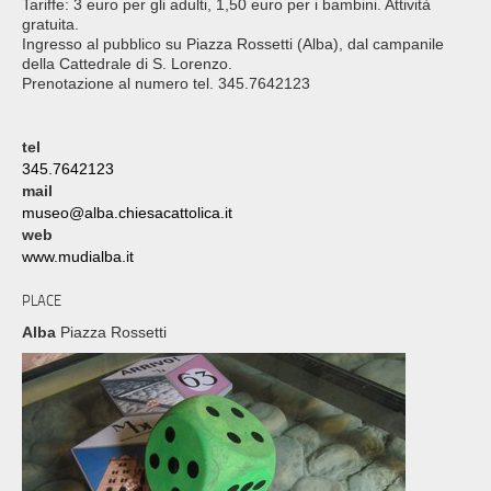
Tariffe: 3 euro per gli adulti, 1,50 euro per i bambini. Attività
gratuita.
Ingresso al pubblico su Piazza Rossetti (Alba), dal campanile
della Cattedrale di S. Lorenzo.
Prenotazione al numero tel. 345.7642123
tel
345.7642123
mail
museo@alba.chiesacattolica.it
web
www.mudialba.it
PLACE
Alba
Piazza Rossetti