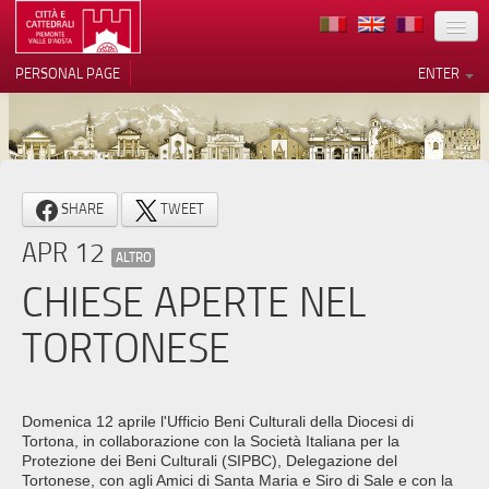
LOCATION
PERSONAL PAGE
ENTER
ART
ARCHITECTURE
MUSEUMS
Your Privacy Choices
SHARE
TWEET
ITINERARIES
Notice at collection
APR 12
ALTRO
EVENTS
CHIESE APERTE NEL
HOST
TORTONESE
VOLUNTEERS
CONTACTS
Domenica 12 aprile l'Ufficio Beni Culturali della Diocesi di
Tortona, in collaborazione con la Società Italiana per la
PRESS
Protezione dei Beni Culturali (SIPBC), Delegazione del
Tortonese, con agli Amici di Santa Maria e Siro di Sale e con la