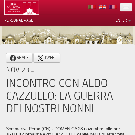
LOCATION
PERSONAL PAGE
ENTER
ART
ARCHITECTURE
MUSEUMS
Your Privacy Choices
SHARE
TWEET
ITINERARIES
Notice at collection
NOV 23
EVENTS
INCONTRO CON ALDO
HOST
CAZZULLO: LA GUERRA
VOLUNTEERS
DEI NOSTRI NONNI
CONTACTS
PRESS
Sommariva Perno (CN) - DOMENICA 23 novembre, alle ore
16.00, il giornalista Aldo CAZZULLO, ospite per la quarta volta