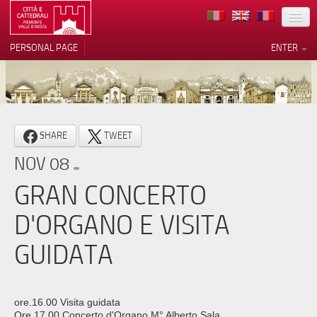
LOCATION
PERSONAL PAGE
ENTER
ART
ARCHITECTURE
MUSEUMS
Your Privacy Choices
SHARE
TWEET
ITINERARIES
Notice at collection
NOV 08
EVENTS
GRAN CONCERTO
HOST
D'ORGANO E VISITA
VOLUNTEERS
GUIDATA
CONTACTS
PRESS
ore.16.00 Visita guidata
Ore 17.00 Concerto d'Organo M° Alberto Sala