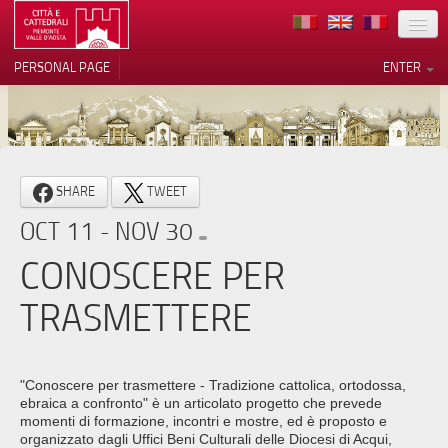
LOCATION
PERSONAL PAGE
ENTER
ART
ARCHITECTURE
MUSEUMS
Your Privacy Choices
SHARE
TWEET
ITINERARIES
Notice at collection
OCT 11 - NOV 30
EVENTS
CONOSCERE PER
HOST
TRASMETTERE
VOLUNTEERS
CONTACTS
"Conoscere per trasmettere - Tradizione cattolica, ortodossa,
ebraica a confronto" è un articolato progetto che prevede
PRESS
momenti di formazione, incontri e mostre, ed è proposto e
organizzato dagli Uffici Beni Culturali delle Diocesi di Acqui,