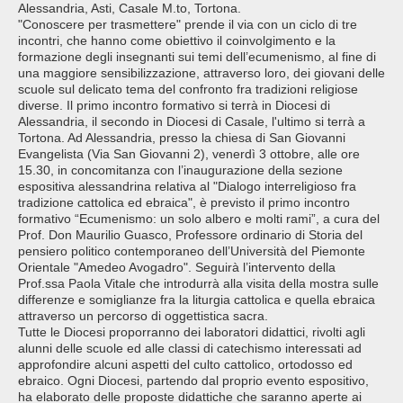
Alessandria, Asti, Casale M.to, Tortona.
"Conoscere per trasmettere" prende il via con un ciclo di tre
incontri, che hanno come obiettivo il coinvolgimento e la
formazione degli insegnanti sui temi dell’ecumenismo, al fine di
una maggiore sensibilizzazione, attraverso loro, dei giovani delle
scuole sul delicato tema del confronto fra tradizioni religiose
diverse. Il primo incontro formativo si terrà in Diocesi di
Alessandria, il secondo in Diocesi di Casale, l'ultimo si terrà a
Tortona. Ad Alessandria, presso la chiesa di San Giovanni
Evangelista (Via San Giovanni 2), venerdì 3 ottobre, alle ore
15.30, in concomitanza con l’inaugurazione della sezione
espositiva alessandrina relativa al "Dialogo interreligioso fra
tradizione cattolica ed ebraica", è previsto il primo incontro
formativo “Ecumenismo: un solo albero e molti rami”, a cura del
Prof. Don Maurilio Guasco, Professore ordinario di Storia del
pensiero politico contemporaneo dell’Università del Piemonte
Orientale "Amedeo Avogadro". Seguirà l’intervento della
Prof.ssa Paola Vitale che introdurrà alla visita della mostra sulle
differenze e somiglianze fra la liturgia cattolica e quella ebraica
attraverso un percorso di oggettistica sacra.
Tutte le Diocesi proporranno dei laboratori didattici, rivolti agli
alunni delle scuole ed alle classi di catechismo interessati ad
approfondire alcuni aspetti del culto cattolico, ortodosso ed
ebraico. Ogni Diocesi, partendo dal proprio evento espositivo,
ha elaborato delle proposte didattiche che saranno aperte ai