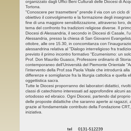
organizzato dagli Uffici Beni Culturali delle Diocesi di Acq
Tortona.
"Conoscere per trasmettere" prende il via con un ciclo di
obiettivo il coinvolgimento e la formazione degli insegnan
fine di una maggiore sensibilizzazione, attraverso loro, de
tema del confronto fra tradizioni religiose diverse. Il primo
Diocesi di Alessandria, il secondo in Diocesi di Casale, l'u
Alessandria, presso la chiesa di San Giovanni Evangelist
ottobre, alle ore 15.30, in concomitanza con l’inaugurazi
alessandrina relativa al "Dialogo interreligioso fra tradizi
previsto il primo incontro formativo “Ecumenismo: un solo
Prof. Don Maurilio Guasco, Professore ordinario di Storia 
contemporaneo dell’Università del Piemonte Orientale 
l’intervento della Prof.ssa Paola Vitale che introdurrà alla 
differenze e somiglianze fra la liturgia cattolica e quella
oggettistica sacra.
Tutte le Diocesi proporranno dei laboratori didattici, rivolti
classi di catechismo interessati ad approfondire alcuni aspe
ortodosso ed ebraico. Ogni Diocesi, partendo dal proprio
delle proposte didattiche che saranno aperte ai ragazzi, 
grazie al fondamentale contributo della Fondazione CRT,
iniziativa.
tel
0131-512239