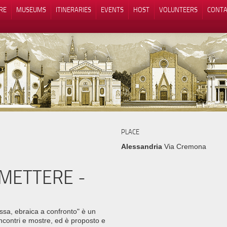
RE
MUSEUMS
ITINERARIES
EVENTS
HOST
VOLUNTEERS
CONTA
Notice at collection
Your Privacy Choices
PLACE
Alessandria
Via Cremona
METTERE -
ssa, ebraica a confronto" è un
ncontri e mostre, ed è proposto e