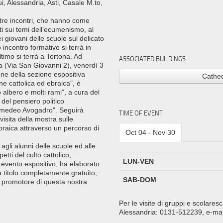
ui, Alessandria, Asti, Casale M.to,
 tre incontri, che hanno come
ti sui temi dell’ecumenismo, al
i giovani delle scuole sul delicato
 incontro formativo si terrà in
ltimo si terrà a Tortona. Ad
ASSOCIATED BUILDINGS
a (Via San Giovanni 2), venerdì 3
one della sezione espositiva
Cathed
one cattolica ed ebraica", è
 albero e molti rami”, a cura del
del pensiero politico
"Amedeo Avogadro". Seguirà
TIME OF EVENT
visita della mostra sulle
 ebraica attraverso un percorso di
Oct 04 - Nov 30
 agli alunni delle scuole ed alle
tti del culto cattolico,
LUN-VEN
 evento espositivo, ha elaborato
a titolo completamente gratuito,
SAB-DOM
 promotore di questa nostra
Per le visite di gruppi e scolaresc
Alessandria: 0131-512239, e-mail