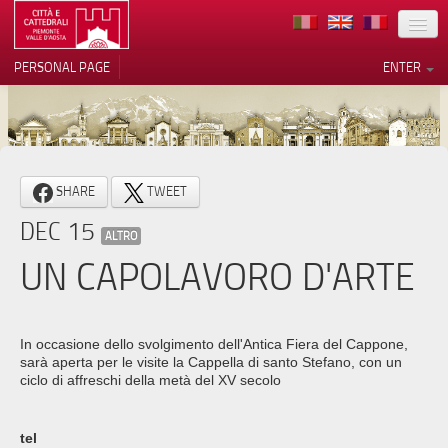
LOCATION
PERSONAL PAGE
ENTER
ART
ARCHITECTURE
MUSEUMS
Your Privacy Choices
SHARE
TWEET
ITINERARIES
Notice at collection
DEC 15
ALTRO
EVENTS
UN CAPOLAVORO D'ARTE
HOST
VOLUNTEERS
In occasione dello svolgimento dell'Antica Fiera del Cappone,
sarà aperta per le visite la Cappella di santo Stefano, con un
CONTACTS
ciclo di affreschi della metà del XV secolo
PRESS
tel