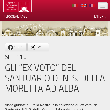
LOCATION
PERSONAL PAGE
ENTER
ART
ARCHITECTURE
MUSEUMS
Your Privacy Choices
SHARE
TWEET
ITINERARIES
Notice at collection
SEP 11
EVENTS
GLI “EX VOTO” DEL
HOST
SANTUARIO DI N. S. DELLA
VOLUNTEERS
MORETTA AD ALBA
CONTACTS
PRESS
Visite guidate di "Italia Nostra" alla collezione di "ex voto" del
Santuario di N. S. della Moretta. Tale patrimonio di