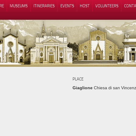
RE
MUSEUMS
ITINERARIES
EVENTS
HOST
VOLUNTEERS
CONTA
Notice at collection
Your Privacy Choices
PLACE
Giaglione
Chiesa di san Vincenz