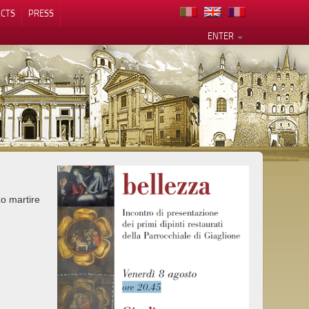
CTS
PRESS
ENTER
o martire