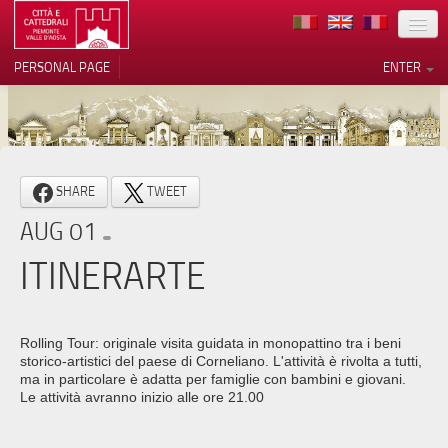
LOCATION
PERSONAL PAGE
ENTER
ART
ARCHITECTURE
MUSEUMS
Your Privacy Choices
SHARE
TWEET
ITINERARIES
Notice at collection
AUG 01
EVENTS
ITINERARTE
HOST
VOLUNTEERS
Rolling Tour: originale visita guidata in monopattino tra i beni
storico-artistici del paese di Corneliano. L'attività è rivolta a tutti,
CONTACTS
ma in particolare è adatta per famiglie con bambini e giovani.
Le attività avranno inizio alle ore 21.00
PRESS