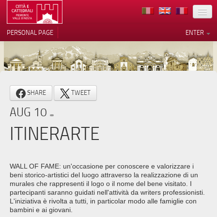
LOCATION
PERSONAL PAGE
ENTER
ART
ARCHITECTURE
MUSEUMS
Your Privacy Choices
SHARE
TWEET
ITINERARIES
Notice at collection
AUG 10
EVENTS
ITINERARTE
HOST
VOLUNTEERS
WALL OF FAME: un'occasione per conoscere e valorizzare i
beni storico-artistici del luogo attraverso la realizzazione di un
CONTACTS
murales che rappresenti il logo o il nome del bene visitato. I
partecipanti saranno guidati nell'attività da writers professionisti.
L'iniziativa è rivolta a tutti, in particolar modo alle famiglie con
PRESS
bambini e ai giovani.