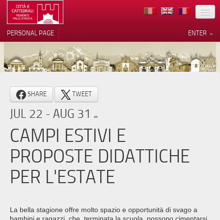
LOCATION
PERSONAL PAGE
ENTER
ART
ARCHITECTURE
MUSEUMS
Your Privacy Choices
SHARE
TWEET
ITINERARIES
Notice at collection
JUL 22 - AUG 31
EVENTS
CAMPI ESTIVI E
HOST
PROPOSTE DIDATTICHE
VOLUNTEERS
PER L'ESTATE
CONTACTS
PRESS
La bella stagione offre molto spazio e opportunità di svago a
bambini e ragazzi, che, terminata la scuola, possono cimentarsi