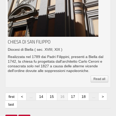
CHIESA DI SAN FILIPPO
Diocesi di Biella
( sec. XVIII; XIX )
Realizzata nel 1789 dai Padri Filippini, presenti a Biella dal
1742, la chiesa fu progettata dall'architetto Carlo Ceroni e
consacrata solo nel 1827 a causa delle alterne vicende
dell'ordine dovute alle soppressioni napoleoniche.
Read all
first
<
...
14
15
16
17
18
...
>
last