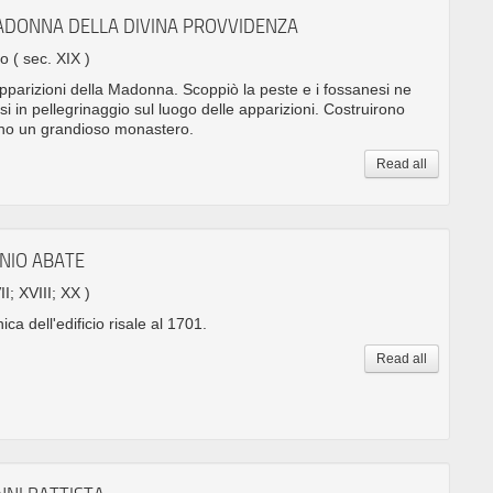
ADONNA DELLA DIVINA PROVVIDENZA
no
( sec. XIX )
apparizioni della Madonna. Scoppiò la peste e i fossanesi ne
si in pellegrinaggio sul luogo delle apparizioni. Costruirono
cino un grandioso monastero.
Read all
ONIO ABATE
II; XVIII; XX )
ica dell'edificio risale al 1701.
Read all