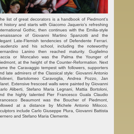
he list of great decorators is a handbook of Piedmont’s
rt history and starts with Giacomo Jaquerio’s refreshing
nternational Gothic, then continues with the Emilia-style
enaissance of Giovanni Martino Spanzotti and the
legant Late-Flemish tendencies of Defendente Ferrari.
audenzio and his school, including the noteworthy
ernardino Lanino then reached maturity. Guglielmo
accia or Moncalvo was the Palma the Younger of
iedmont, at the height of the Counter-Reformation. Next
ame the Caravaggio tempest with followers, supporters
nd late admirers of the Classical style: Giovanni Antonio
olineri, Bartolomeo Caravoglia, Andrea Pozzo, Jan
laret. Extensive frescoed walls were painted by Giovanni
arlo Aliberti, Stefano Maria Legnani, Mattia Bortoloni,
nd the highly talented Pier Francesco Guala Claudio
rancesco Beaumont was the Boucher of Piedmont,
ollowed at a distance by Michele Antonio Milocco.
culptors include Carlo Giuseppe Plura, Giovanni Battista
ernero and Stefano Maria Clemente.