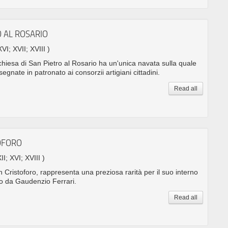
O AL ROSARIO
XVI; XVII; XVIII )
hiesa di San Pietro al Rosario ha un'unica navata sulla quale
egnate in patronato ai consorzii artigiani cittadini.
Read all
TOFORO
II; XVI; XVIII )
 Cristoforo, rappresenta una preziosa rarità per il suo interno
o da Gaudenzio Ferrari.
Read all