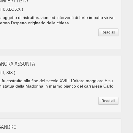
NNI BATTISTA
III; XIX; XX )
 oggetto di ristrutturazioni ed interventi di forte impatto visivo
rato l’aspetto originario della chiesa.
Read all
IGNORA ASSUNTA
III; XIX )
fu costruita alla fine del secolo XVIII. L’altare maggiore è su
con statua della Madonna in marmo bianco del carrarese Carlo
Read all
SSANDRO