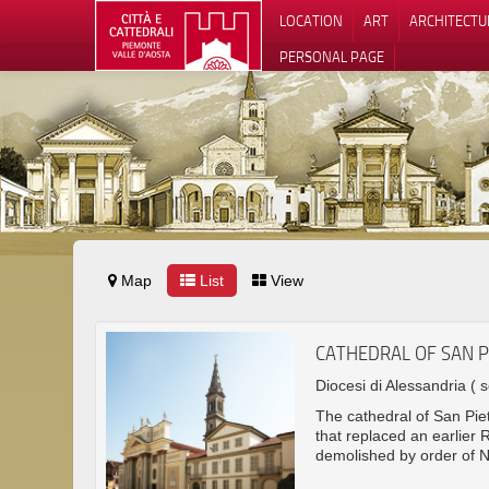
LOCATION
ART
ARCHITECTU
PERSONAL PAGE
Map
List
View
CATHEDRAL OF SAN P
Diocesi di Alessandria
( s
The cathedral of San Piet
that replaced an earlier
demolished by order of 