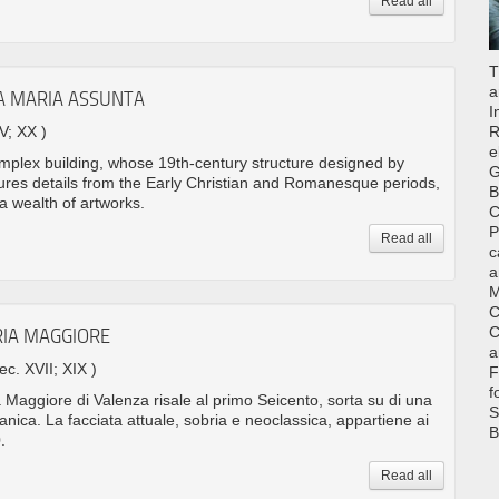
Read all
T
a
A MARIA ASSUNTA
I
IV; XX )
R
e
mplex building, whose 19th-century structure designed by
G
tures details from the Early Christian and Romanesque periods,
B
 a wealth of artworks.
C
P
Read all
c
a
M
C
C
RIA MAGGIORE
a
sec. XVII; XIX )
F
f
 Maggiore di Valenza risale al primo Seicento, sorta su di una
S
nica. La facciata attuale, sobria e neoclassica, appartiene ai
B
.
Read all