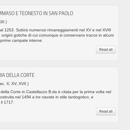
OMMASO E TEONESTO IN SAN PAOLO
III )
 al 1253. Subirà numerosi rimaneggiamenti nel XV e nel XVIII
 origini gotiche di cui comunque si conservano tracce in alcuni
le prime campate interne.
Read all
RIA DELLA CORTE
sec. X; XV; XVII )
della Corte in Castellazzo B.da è citata per la prima volta nel
ostruita nel 1494 a tre navate in stile tardogotico, e
il 1717.
Read all