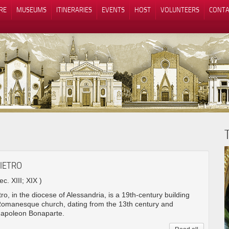
RE
MUSEUMS
ITINERARIES
EVENTS
HOST
VOLUNTEERS
CONTA
Notice at collection
Your Privacy Choices
IETRO
ec. XIII; XIX )
ro, in the diocese of Alessandria, is a 19th-century building
 Romanesque church, dating from the 13th century and
Napoleon Bonaparte.