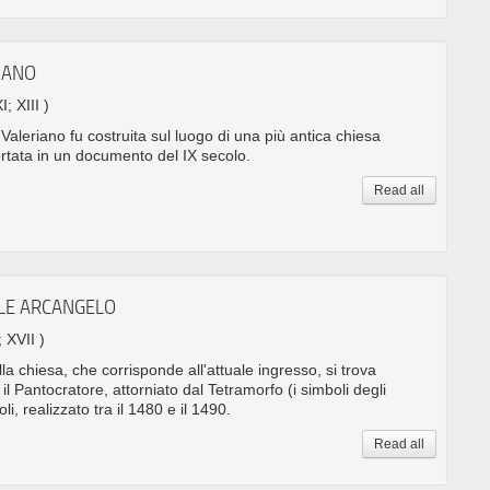
IANO
I; XIII )
Valeriano fu costruita sul luogo di una più antica chiesa
ortata in un documento del IX secolo.
Read all
ELE ARCANGELO
; XVII )
la chiesa, che corrisponde all'attuale ingresso, si trova
il Pantocratore, attorniato dal Tetramorfo (i simboli degli
li, realizzato tra il 1480 e il 1490.
Read all