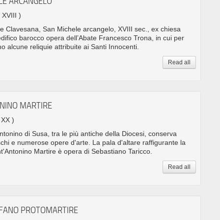
ELE ARCANGELO
 XVIII )
 Clavesana, San Michele arcangelo, XVIII sec., ex chiesa
difico barocco opera dell’Abate Francesco Trona, in cui per
 alcune reliquie attribuite ai Santi Innocenti.
Read all
ONINO MARTIRE
; XX )
ntonino di Susa, tra le più antiche della Diocesi, conserva
eschi e numerose opere d'arte. La pala d'altare raffigurante la
t'Antonino Martire è opera di Sebastiano Taricco.
Read all
TEFANO PROTOMARTIRE