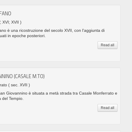
EFANO
; XVI; XVII )
fano è una ricostruzione del secolo XVII, con l'aggiunta di
uati in epoche posteriori.
Read all
NNINO (CASALE M.TO)
rrato
( sec. XVII )
an Giovannino è situata a metà strada tra Casale Monferrato e
a del Tempio.
Read all