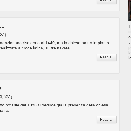
Read all
LE
T
c
XV )
c
t
 menzionano risalgono al 1440, ma la chiesa ha un impianto
p
alizzata a croce latina, su tre navate.
l
Read all
l
O
XI; XV )
to notarile del 1086 si deduce già la presenza della chiesa
ietro.
Read all