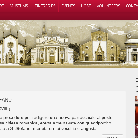
RE
MUSEUMS
ITINERARIES
EVENTS
HOST
VOLUNTEERS
CONTA
Notice at collection
Your Privacy Choices
EFANO
VIII )
le procedure per redigere una nuova parrocchiale al posto
sa chiesa romanica, eretta a tre navate con quadriportico
ata a S. Stefano, ritenuta ormai vecchia e angusta.