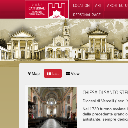
LOCATION
ART
ARCHITECTU
PERSONAL PAGE
Map
List
View
CHIESA DI SANTO ST
Diocesi di Vercelli
( sec. X
Nel 1739 furono avviate 
della precedente grandio
antistante, sempre dedic