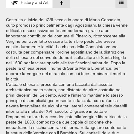
History and Art
Costruita a inizio del XVII secolo in onore di Maria Consolata,
culto promosso principalmente dagli Agostiniani, la chiesa venne
edificata e successivamente ammodernata grazie a un
importante contributo del comune di Pinerolo, riconoscente alla
Vergine per aver fatto cessare la terribile peste che aveva
colpito duramente la città. La chiesa della Consolata venne
costruita per compensare l’ordine agostiniano della distruzione
della chiesa e del convento demoliti sulle alture di Santa Brigida
nel 1600 per lasciare spazio alle fortificazioni sabaude. Dopo la
peste la chiesa prese il nome di Santa Maria Liberatrice, per
onorare la Vergine del miracolo con cui fece terminare il morbo
in città.
L’attuale chiesa si presenta con una facciata dall’assetto
architettonico molto sobrio, non distante da altre costruite nei
primi decenni del Seicento. Anche l’interno mantiene lo stesso
principio di semplicità già presente in facciata, con un’unica
navata intervallata da alcuni altari laterali contenenti tele databili
intorno alla metà del XVII secolo. Di grande impatto e
l’imponente altare barocco dedicato alla Vergine liberatrice della
peste del 1630, composto da due coppie di colonne che
inquadrano la nicchia centrale di forma rettangolare contenente
la statua delle Vergine con il Bambino. Sui capitelli delle due