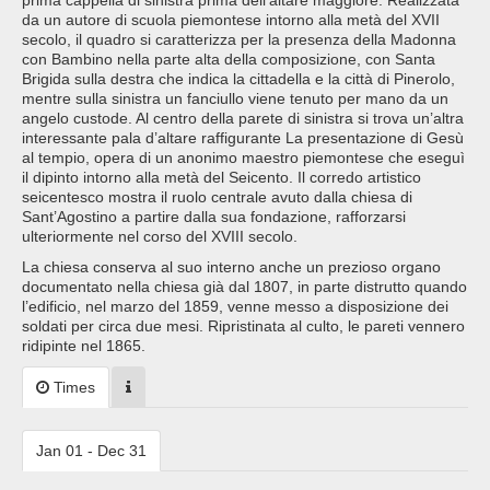
prima cappella di sinistra prima dell’altare maggiore. Realizzata
da un autore di scuola piemontese intorno alla metà del XVII
secolo, il quadro si caratterizza per la presenza della Madonna
con Bambino nella parte alta della composizione, con Santa
Brigida sulla destra che indica la cittadella e la città di Pinerolo,
mentre sulla sinistra un fanciullo viene tenuto per mano da un
angelo custode. Al centro della parete di sinistra si trova un’altra
interessante pala d’altare raffigurante La presentazione di Gesù
al tempio, opera di un anonimo maestro piemontese che eseguì
il dipinto intorno alla metà del Seicento. Il corredo artistico
seicentesco mostra il ruolo centrale avuto dalla chiesa di
Sant’Agostino a partire dalla sua fondazione, rafforzarsi
ulteriormente nel corso del XVIII secolo.
La chiesa conserva al suo interno anche un prezioso organo
documentato nella chiesa già dal 1807, in parte distrutto quando
l’edificio, nel marzo del 1859, venne messo a disposizione dei
soldati per circa due mesi. Ripristinata al culto, le pareti vennero
ridipinte nel 1865.
Times
Jan 01 - Dec 31