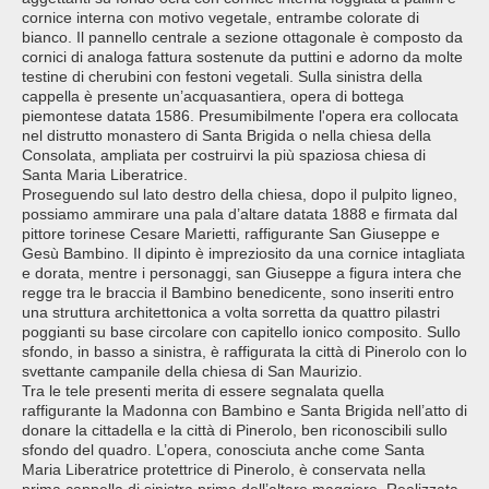
cornice interna con motivo vegetale, entrambe colorate di
bianco. Il pannello centrale a sezione ottagonale è composto da
cornici di analoga fattura sostenute da puttini e adorno da molte
testine di cherubini con festoni vegetali. Sulla sinistra della
cappella è presente un’acquasantiera, opera di bottega
piemontese datata 1586. Presumibilmente l'opera era collocata
nel distrutto monastero di Santa Brigida o nella chiesa della
Consolata, ampliata per costruirvi la più spaziosa chiesa di
Santa Maria Liberatrice.
Proseguendo sul lato destro della chiesa, dopo il pulpito ligneo,
possiamo ammirare una pala d’altare datata 1888 e firmata dal
pittore torinese Cesare Marietti, raffigurante San Giuseppe e
Gesù Bambino. Il dipinto è impreziosito da una cornice intagliata
e dorata, mentre i personaggi, san Giuseppe a figura intera che
regge tra le braccia il Bambino benedicente, sono inseriti entro
una struttura architettonica a volta sorretta da quattro pilastri
poggianti su base circolare con capitello ionico composito. Sullo
sfondo, in basso a sinistra, è raffigurata la città di Pinerolo con lo
svettante campanile della chiesa di San Maurizio.
Tra le tele presenti merita di essere segnalata quella
raffigurante la Madonna con Bambino e Santa Brigida nell’atto di
donare la cittadella e la città di Pinerolo, ben riconoscibili sullo
sfondo del quadro. L’opera, conosciuta anche come Santa
Maria Liberatrice protettrice di Pinerolo, è conservata nella