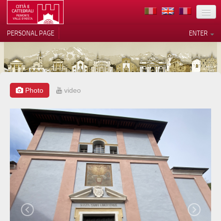
LOCATION
PERSONAL PAGE
ENTER
ART
ARCHITECTURE
MUSEUMS
Photo
video
Your Privacy Choices
ITINERARIES
Notice at collection
EVENTS
HOST
VOLUNTEERS
CONTACTS
PRESS