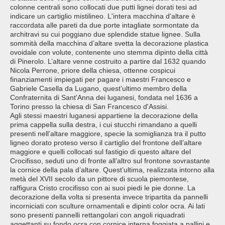
colonne centrali sono collocati due putti lignei dorati tesi ad
indicare un cartiglio mistilineo. L'intera macchina d'altare è
raccordata alle pareti da due porte intagliate sormontate da
architravi su cui poggiano due splendide statue lignee. Sulla
sommità della macchina d’altare svetta la decorazione plastica
ovoidale con volute, contenente uno stemma dipinto della città
di Pinerolo. L’altare venne costruito a partire dal 1632 quando
Nicola Perrone, priore della chiesa, ottenne cospicui
finanziamenti impiegati per pagare i maestri Francesco e
Gabriele Casella da Lugano, quest’ultimo membro della
Confraternita di Sant'Anna dei luganesi, fondata nel 1636 a
Torino presso la chiesa di San Francesco d'Assisi.
Agli stessi maestri luganesi appartiene la decorazione della
prima cappella sulla destra, i cui stucchi rimandano a quelli
presenti nell’altare maggiore, specie la somiglianza tra il putto
ligneo dorato proteso verso il cartiglio del frontone dell’altare
maggiore e quelli collocati sul fastigio di questo altare del
Crocifisso, seduti uno di fronte all’altro sul frontone sovrastante
la cornice della pala d’altare. Quest’ultima, realizzata intorno alla
metà del XVII secolo da un pittore di scuola piemontese,
raffigura Cristo crocifisso con ai suoi piedi le pie donne. La
decorazione della volta si presenta invece tripartita da pannelli
incorniciati con sculture ornamentali e dipinti color ocra. Ai lati
sono presenti pannelli rettangolari con angoli riquadrati
aggettanti su fondo ocra con cornice interna foggiata a pallini e