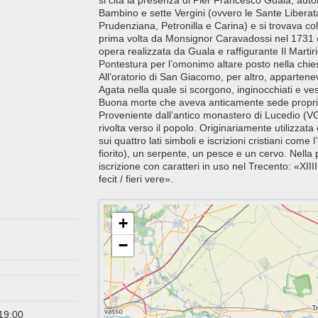
si cita la presenza di Pier Francesco Guala, autor
Bambino e sette Vergini (ovvero le Sante Liberata
Prudenziana, Petronilla e Carina) e si trovava collo
prima volta da Monsignor Caravadossi nel 1731 
opera realizzata da Guala e raffigurante Il Mar
Pontestura per l’omonimo altare posto nella chie
All’oratorio di San Giacomo, per altro, apparte
Agata nella quale si scorgono, inginocchiati e ves
Buona morte che aveva anticamente sede propri
Proveniente dall’antico monastero di Lucedio (VC
rivolta verso il popolo. Originariamente utilizza
sui quattro lati simboli e iscrizioni cristiani co
fiorito), un serpente, un pesce e un cervo. Nella 
iscrizione con caratteri in uso nel Trecento: «XIIII 
fecit / fieri vere».
+
−
 19:00