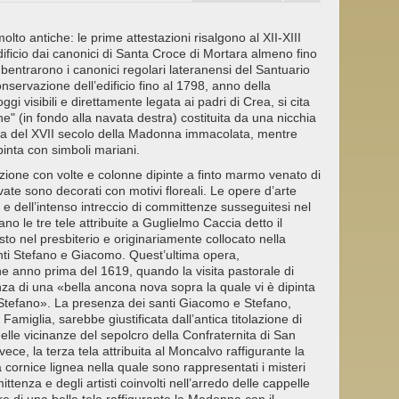
lto antiche: le prime attestazioni risalgono al XII-XIII
ificio dai canonici di Santa Croce di Mortara almeno fino
ubentrarono i canonici regolari lateranensi del Santuario
nservazione dell’edificio fino al 1798, anno della
i visibili e direttamente legata ai padri di Crea, si cita
" (in fondo alla navata destra) costituita da una nicchia
tua del XVII secolo della Madonna immacolata, mentre
pinta con simboli mariani.
ione con volte e colonne dipinte a finto marmo venato di
vate sono decorati con motivi floreali. Le opere d’arte
io e dell’intenso intreccio di committenze susseguitesi nel
no le tre tele attribuite a Guglielmo Caccia detto il
o nel presbiterio e originariamente collocato nella
anti Stefano e Giacomo. Quest’ultima opera,
he anno prima del 1619, quando la visita pastorale di
a di una «bella ancona nova sopra la quale vi è dipinta
tefano». La presenza dei santi Giacomo e Stefano,
amiglia, sarebbe giustificata dall’antica titolazione di
lle vicinanze del sepolcro della Confraternita di San
vece, la terza tela attribuita al Moncalvo raffigurante la
 cornice lignea nella quale sono rappresentati i misteri
ttenza e degli artisti coinvolti nell’arredo delle cappelle