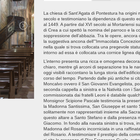
La chiesa di Sant’Agata di Pontestura ha origini mo
secolo e testimoniano la dipendenza di questo ed
al 1449. A partire dal XVI secolo ai Mortariensi s
di Crea a cui spettò la nomina del parroco e la co
soppressione dell’abbazia. Tra le opere, ancora ogg
la suggestiva ancona dell'"Immacolata Concezione
nella quale si trova collocata una pregevole sta
intorno ad essa è collocata una cornice lignea di
L’interno presenta una ricca e omogenea decoraz
chiaro, mentre gli arconi di separazione tra le na
oggi visibili raccontano la lunga storia dell’edific
corso del tempo. Partendo dalle più antiche si cita
Moncalvo ovvero il San Giovanni Evangelista, post
seconda cappella a sinistra e la Natività con i S
commissionata dai fratelli Leoni è databile qualc
Monsignor Scipione Pascale testimonia la presenz
la Madonna Santissima, San Giuseppe et santo S
solitamente non rappresentati insieme alla Sacra F
questo altare a Santo Stefano e dalla presenza ne
Giacomo. In fondo alla navata sinistra si trova, in
Madonna del Rosario incorniciata in una raffinata
del Rosario. A testimoniare il prestigio della commi