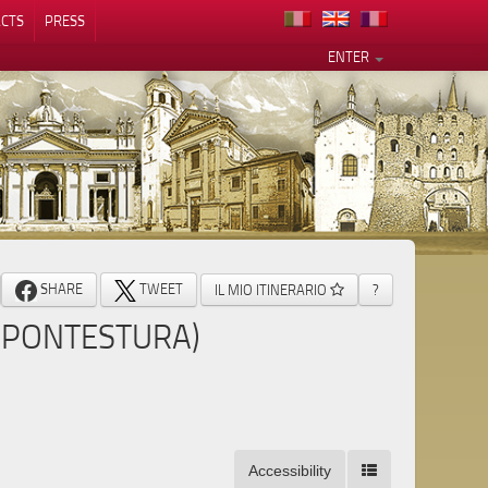
CTS
PRESS
ENTER
SHARE
TWEET
IL MIO ITINERARIO
?
 (PONTESTURA)
Accessibility