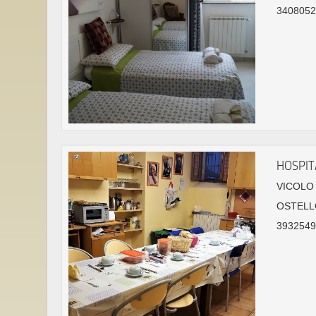
3408052
HOSPIT
VICOLO 
OSTELL
39325491