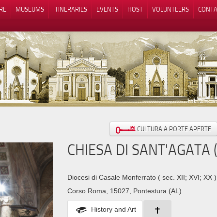
RE
MUSEUMS
ITINERARIES
EVENTS
HOST
VOLUNTEERS
CONTA
Notice at collection
Your Privacy Choices
CULTURA A PORTE APERTE
CHIESA DI SANT'AGATA
Diocesi di Casale Monferrato
( sec. XII; XVI; XX )
Corso Roma, 15027, Pontestura (AL)
History and Art