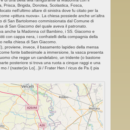
e di una bella tela raffigurante la Madonna con il
, Prisca, Brigida, Dorotea, Scolastica, Fosca,
cato nell’ultimo altare di sinistra dove fu citato per la
come «pittura nuova». La chiesa possiede anche un’altra
tirio di San Bartolomeo commissionata dal Comune di
sa di San Giacomo del quale aveva il patronato.
neva anche la Madonna col Bambino, i SS. Giacomo e
titi con cappa nera, i confratelli della compagnia della
o nella chiesa di San Giacomo.
), proviene, invece, il basamento lapideo della mensa
ta come fonte battesimale a immersione, la vasca presenta
me l’uomo che regge un candelabro, un tridente (o bastone
parte posteriore si trova una ruota a cinque raggi e una
mo / (naster)io Lo[...]ii / Frater Hen / ricus de Pa /| pia