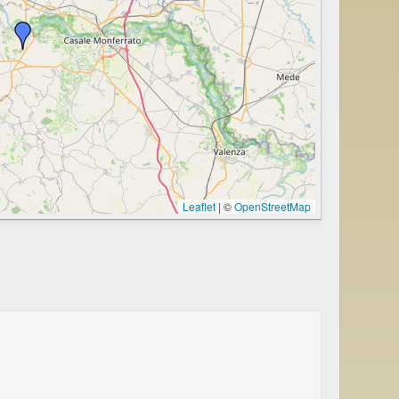
Leaflet
|
©
OpenStreetMap