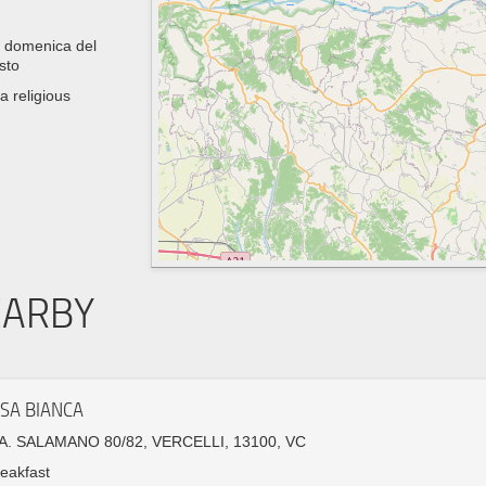
za domenica del
sto
a religious
EARBY
SA BIANCA
. SALAMANO 80/82, VERCELLI, 13100, VC
eakfast