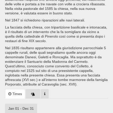
delle volte e portata a tre navate con volte a crociera ribassata.
Nella visita pastorale del 1585 la chiesa, nella sua nuova
versione, è valutata essere in buono stato.
Nel 1847 si richiedono riparazioni alle navi laterali.
La facciata della chiesa, con tripartizione basilicale e intonacata,
è il risultato di un intervento che la fa somigliare da vicino a
quella della cattedrale di Pinerolo così come si presenta dopo i
restauri di fine XIX secolo.
Nel 1835 risultano appartenere alla giurisdizione parrocchiale 5
cappelle rurali, delle quali segnaliamo quelle ancora oggi
denominate Danesi, Galetti e Roncaglia. Ma soprattutto è da
evidenziare il Santuario della Madonna del Carmelo.
Quest’ultimo, conosciuto come convento del Colletto, è
compiuto nel 1525 sul sito di una preesistente cappella,
inglobata nella presente chiesa. Essa presenta una facciata
affrescata (XVI sec.) e all’interno tombe marmoree della famiglia
Porporato, attribuite al Caravoglia (sec. XVII).
Times
Jan 01 - Dec 31