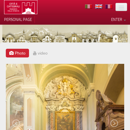
LOCATION
PERSONAL PAGE
ENTER
ART
ARCHITECTURE
MUSEUMS
Photo
video
Your Privacy Choices
ITINERARIES
Notice at collection
EVENTS
HOST
VOLUNTEERS
CONTACTS
PRESS