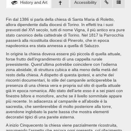
History and Art
Accessibility
Fin dal 1386 si parla della chiesa di Santa Maria di Roletto,
allora dipendente dalla diocesi di Torino. In effetti tra i suoi
prevosti del XVI secolo, tutti di nome Vigna, il più antico era pure
stato canonico della cattedrale di Torino. Nel 1817 la Parrocchia
passerà alla ricostituita diocesi di Pinerolo, che in epoca
napoleonica era stata annessa a quella di Saluzzo.
In origine la chiesa doveva essere più piccola di quella attuale,
forse frutto dell’ingrandimento di una cappella rurale
preesistente. Quest’ultima potrebbe coincidere con l’odierna
zona absidale, di struttura cubica e alta meno della metà del
resto della chiesa. A dispetto di questa ipotesi, e anche dei
riscontri documentari, lo stile del campanile anticiperebbe la
presenza di una chiesa vera e propria sul sito di quella attuale
già in epoca romanica. Allo stato dell’arte esso è a sei piani con
finestre bifore e monofore, anche se il livello sommitale appare
più recente. In adiacenza al campanile e all’abside è la
sacrestia, che sembrerebbe di molto posteriore alla torre,
avendone inglobato la parte bassa che mostra elementi
decorativi tipici di una parete esterna.
A inizio Cinquecento la chiesa viene parzialmente ricostruita,
assumendo l’aspetto che ancora oggi presenta, col rifacimento