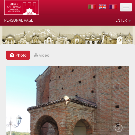
LOCATION
PERSONAL PAGE
ENTER
ART
ARCHITECTURE
MUSEUMS
Photo
video
Your Privacy Choices
ITINERARIES
Notice at collection
EVENTS
HOST
VOLUNTEERS
CONTACTS
PRESS