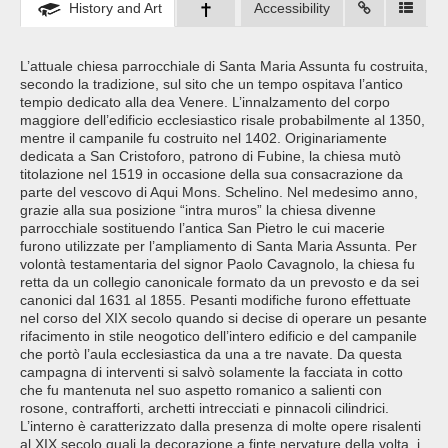
History and Art
Accessibility
L’attuale chiesa parrocchiale di Santa Maria Assunta fu costruita,
secondo la tradizione, sul sito che un tempo ospitava l’antico
tempio dedicato alla dea Venere. L’innalzamento del corpo
maggiore dell’edificio ecclesiastico risale probabilmente al 1350,
mentre il campanile fu costruito nel 1402. Originariamente
dedicata a San Cristoforo, patrono di Fubine, la chiesa mutò
titolazione nel 1519 in occasione della sua consacrazione da
parte del vescovo di Aqui Mons. Schelino. Nel medesimo anno,
grazie alla sua posizione “intra muros” la chiesa divenne
parrocchiale sostituendo l’antica San Pietro le cui macerie
furono utilizzate per l’ampliamento di Santa Maria Assunta. Per
volontà testamentaria del signor Paolo Cavagnolo, la chiesa fu
retta da un collegio canonicale formato da un prevosto e da sei
canonici dal 1631 al 1855. Pesanti modifiche furono effettuate
nel corso del XIX secolo quando si decise di operare un pesante
rifacimento in stile neogotico dell’intero edificio e del campanile
che portò l’aula ecclesiastica da una a tre navate. Da questa
campagna di interventi si salvò solamente la facciata in cotto
che fu mantenuta nel suo aspetto romanico a salienti con
rosone, contrafforti, archetti intrecciati e pinnacoli cilindrici.
L’interno è caratterizzato dalla presenza di molte opere risalenti
al XIX secolo quali la decorazione a finte nervature della volta, i