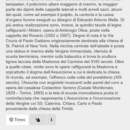
lampadari, il policromo altare maggiore di marmo, la maggior
parte dei dipinti delle cappelle laterali e molti arredi sacri, alcuni
dei quali, come ad esempio il pulpito, la cantoria e la cassa
d’organo furono eseguiti su disegno di Edoardo Arborio Mella. Di
più antica realizzazione sono, invece, le quindici tavole di legno
raffiguranti i Misteri, opera di Ambrogio Oliva, poste nella
cappella del Rosario (1582 o 1587). Degne di nota è la Via
Crucis di Paolo Gaidano originariamente destinata alla chiesa di
St. Patrick di New York. Nella nicchia centrale dell’abside è posta
una statua in marmo della Vergine Immacolata, ritenuta di
scuola berniniana, mentre sulla balaustra si trova la scultura
lignea laccata della Madonna del Carmine del XVIII secolo. Oltre
a quelle citate, molte sono le opere raffiguranti la Madonna e
soprattutto il dogma dell’Assunzione a cui è dedicata la chiesa.
Si ricorda, ad esempio, l’affresco sulla volta del presbiterio (XIX
secolo), l’Assunta con angioletti musicanti sulle pareti del coro a
opera del casalese Costantino Sereno (Casale Monferrato,
1829 – Torino, 1893) e la tela di scuola moncalvesca posta in
controfacciata che rappresenta L’Assunzione e l’incoronazione
della Vergine coi SS. Caterina, Chiara, Carlo e Paolo
proveniente dalla chiesa della Trinità.
Times