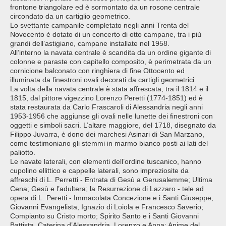
frontone triangolare ed è sormontato da un rosone centrale
circondato da un cartiglio geometrico.
Lo svettante campanile completato negli anni Trenta del
Novecento è dotato di un concerto di otto campane, tra i più
grandi dell’astigiano, campane installate nel 1958.
All’interno la navata centrale è scandita da un ordine gigante di
colonne e paraste con capitello composito, è perimetrata da un
cornicione balconato con ringhiera di fine Ottocento ed
illuminata da finestroni ovali decorati da cartigli geometrici.
La volta della navata centrale è stata affrescata, tra il 1814 e il
1815, dal pittore vigezzino Lorenzo Peretti (1774-1851) ed è
stata restaurata da Carlo Frascaroli di Alessandria negli anni
1953-1956 che aggiunse gli ovali nelle lunette dei finestroni con
oggetti e simboli sacri. L’altare maggiore, del 1718, disegnato da
Filippo Juvarra, è dono dei marchesi Asinari di San Marzano,
come testimoniano gli stemmi in marmo bianco posti ai lati del
paliotto.
Le navate laterali, con elementi dell’ordine tuscanico, hanno
cupolino ellittico e cappelle laterali, sono impreziosite da
affreschi di L. Perretti - Entrata di Gesù a Gerusalemme; Ultima
Cena; Gesù e l’adultera; la Resurrezione di Lazzaro - tele ad
opera di L. Peretti - Immacolata Concezione e i Santi Giuseppe,
Giovanni Evangelista, Ignazio di Loiola e Francesco Saverio;
Compianto su Cristo morto; Spirito Santo e i Santi Giovanni
Battista, Caterina d’Alessandria, Lorenzo e Anna; Anime del