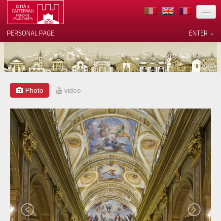
LOCATION
PERSONAL PAGE
ENTER
ART
ARCHITECTURE
MUSEUMS
Photo
video
Your Privacy Choices
ITINERARIES
Notice at collection
EVENTS
HOST
VOLUNTEERS
CONTACTS
PRESS