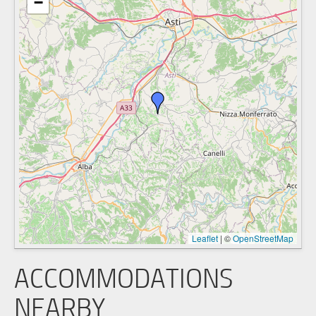
−
Leaflet
|
©
OpenStreetMap
ACCOMMODATIONS
NEARBY