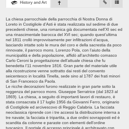
History and Art
La chiesa parrocchiale della parrocchia di Nostra Donna di
Loreto in Costigliole d’Asti è stata realizzata sul sedime di due
precedenti chiese, una romanica già documentata nell’XI sec ed
una rinascimentale barocca del XVI sec; quando quest’ultima
nel 1811 crollò improvvisamente per infiltrazioni d’acqua,
lasciando intatte solo le mura del coro e della sacrestia da poco
rinnovate, il parroco mons. Lorenzo Pola, con l’aiuto della
municipalità e della popolazione, affidò all’architetto comasco
Carlo Ceroni la progettazione dell’attuale chiesa che fu
benedetta l’11 novembre 1816. Gran parte del materiale utile
alla ricostruzione venne sottratto dai resti del convento
seicentesco in località Tinella, sede sino al 1787 dei frati minori
di San Francesco da Paola.
Le ricche decorazioni furono realizzate in gran parte sotto la
reggenza del parroco mons. Giuseppe Serratrice (dal 1823 al
1869). La chiesa, a seguito di importanti lavori di restauro, è
stata consacrata il 17 luglio 1956 da Giovanni Ferro, originario
di Costigliole ed arcivescovo di Reggio Calabria. La facciata
neoclassica riprende con i tre accessi la distribuzione interna a
tre navate; la facciata è tripartita, a due ordini sovrapposti ed è
scandita da colonne e paraste con elementi dell’ordine
tuscanico. Il portale di accesso principale è architravato con