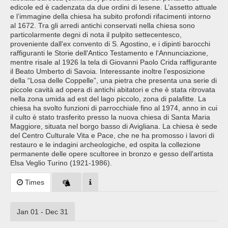
edicole ed è cadenzata da due ordini di lesene. L’assetto attuale
e l’immagine della chiesa ha subito profondi rifacimenti intorno
al 1672. Tra gli arredi antichi conservati nella chiesa sono
particolarmente degni di nota il pulpito settecentesco,
proveniente dall'ex convento di S. Agostino, e i dipinti barocchi
raffiguranti le Storie dell'Antico Testamento e l'Annunciazione,
mentre risale al 1926 la tela di Giovanni Paolo Crida raffigurante
il Beato Umberto di Savoia. Interessante inoltre l’esposizione
della “Losa delle Coppelle”, una pietra che presenta una serie di
piccole cavità ad opera di antichi abitatori e che è stata ritrovata
nella zona umida ad est del lago piccolo, zona di palafitte. La
chiesa ha svolto funzioni di parrocchiale fino al 1974, anno in cui
il culto è stato trasferito presso la nuova chiesa di Santa Maria
Maggiore, situata nel borgo basso di Avigliana. La chiesa è sede
del Centro Culturale Vita e Pace, che ne ha promosso i lavori di
restauro e le indagini archeologiche, ed ospita la collezione
permanente delle opere scultoree in bronzo e gesso dell'artista
Elsa Veglio Turino (1921-1986).
Times
Jan 01 - Dec 31