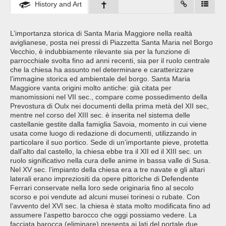
History and Art
L’importanza storica di Santa Maria Maggiore nella realtà
aviglianese, posta nei pressi di Piazzetta Santa Maria nel Borgo
Vecchio, è indubbiamente rilevante sia per la funzione di
parrocchiale svolta fino ad anni recenti, sia per il ruolo centrale
che la chiesa ha assunto nel determinare e caratterizzare
l’immagine storica ed ambientale del borgo. Santa Maria
Maggiore vanta origini molto antiche: già citata per
manomissioni nel VII sec., compare come possedimento della
Prevostura di Oulx nei documenti della prima metà del XII sec,
mentre nel corso del XIII sec. è inserita nel sistema delle
castellanie gestite dalla famiglia Savoia, momento in cui viene
usata come luogo di redazione di documenti, utilizzando in
particolare il suo portico. Sede di un’importante pieve, protetta
dall’alto dal castello, la chiesa ebbe tra il XII ed il XIII sec. un
ruolo significativo nella cura delle anime in bassa valle di Susa.
Nel XV sec. l’impianto della chiesa era a tre navate e gli altari
laterali erano impreziositi da opere pittoriche di Defendente
Ferrari conservate nella loro sede originaria fino al secolo
scorso e poi vendute ad alcuni musei torinesi o rubate. Con
l’avvento del XVI sec. la chiesa è stata molto modificata fino ad
assumere l’aspetto barocco che oggi possiamo vedere. La
facciata barocca (eliminare) presenta ai lati del portale due