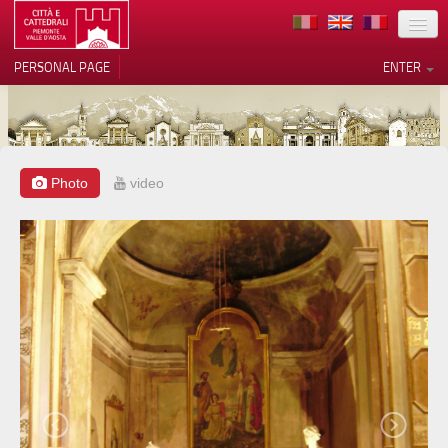
LOCATION
PERSONAL PAGE
ENTER
ART
ARCHITECTURE
MUSEUMS
Photo
video
Your Privacy Choices
ITINERARIES
Notice at collection
EVENTS
HOST
VOLUNTEERS
CONTACTS
PRESS