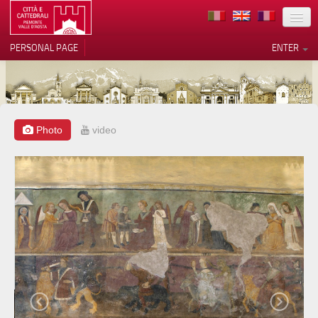
LOCATION
PERSONAL PAGE
ENTER
ART
ARCHITECTURE
MUSEUMS
Photo
video
Your Privacy Choices
ITINERARIES
Notice at collection
EVENTS
HOST
VOLUNTEERS
CONTACTS
PRESS