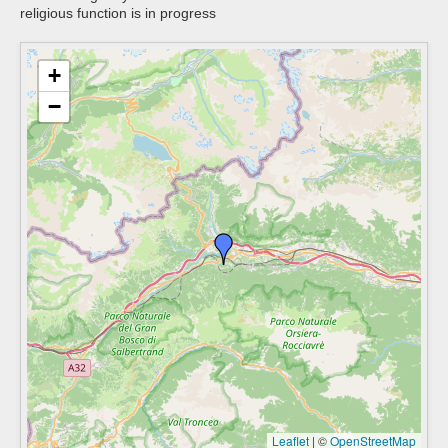
religious function is in progress
+
−
Leaflet
|
©
OpenStreetMap