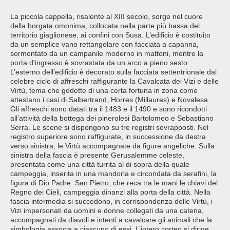
La piccola cappella, risalente al XIII secolo, sorge nel cuore
della borgata omonima, collocata nella parte più bassa del
territorio giaglionese, ai confini con Susa. L’edificio è costituito
da un semplice vano rettangolare con facciata a capanna,
sormontato da un campanile moderno in mattoni, mentre la
porta d'ingresso è sovrastata da un arco a pieno sesto.
L’esterno dell’edificio è decorato sulla facciata settentrionale dal
celebre ciclo di affreschi raffigurante la Cavalcata dei Vizi e delle
Virtù, tema che godette di una certa fortuna in zona come
attestano i casi di Salbertrand, Horres (Millaures) e Novalesa.
Gli affreschi sono datati tra il 1483 e il 1490 e sono ricondotti
all’attività della bottega dei pinerolesi Bartolomeo e Sebastiano
Serra. Le scene si dispongono su tre registri sovrapposti. Nel
registro superiore sono raffigurate, in successione da destra
verso sinistra, le Virtù accompagnate da figure angeliche. Sulla
sinistra della fascia è presente Gerusalemme celeste,
presentata come una città turrita al di sopra della quale
campeggia, inserita in una mandorla e circondata da serafini, la
figura di Dio Padre. San Pietro, che reca tra le mani le chiavi del
Regno dei Cieli, campeggia dinanzi alla porta della città. Nella
fascia intermedia si succedono, in corrispondenza delle Virtù, i
Vizi impersonati da uomini e donne collegati da una catena,
accompagnati da diavoli e intenti a cavalcare gli animali che la
simbologia associa a ciascuno di essi. L’intero corteo si dirige