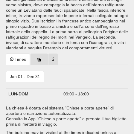
verso sinistra, dove campeggia la bocca dell’inferno raffigurato
come un Leviatano dalle fauci spalancate. Nella fascia inferiore,
infine, troviamo rappresentate le pene infernali collegate ad ogni
singolo vizio. Due iscrizioni in francese antico campeggiano nel
primo riquadro in basso a sinistra e sull’arcone dell’ingresso
laterale della cappella. La prima narra al pellegrino l’origine delle
raffigurazioni del regno dei morti nel Vangelo. La seconda,
invece, di carattere monitorio e in tema con l’iconografia, invita i
viandanti a seguire l’esempio dei comportamenti virtuosi.
Times
Jan 01 - Dec 31
LUN-DOM
09:00 - 18:00
La chiesa è dotata del sistema "Chiese a porte aperte" di
apertura e narrazione automatizzata.
Consulta la App "Chiese a porte aperte" e prenota il tuo biglietto
prima di metterti in viaggio.
The building may be visited at the times indicated unless a