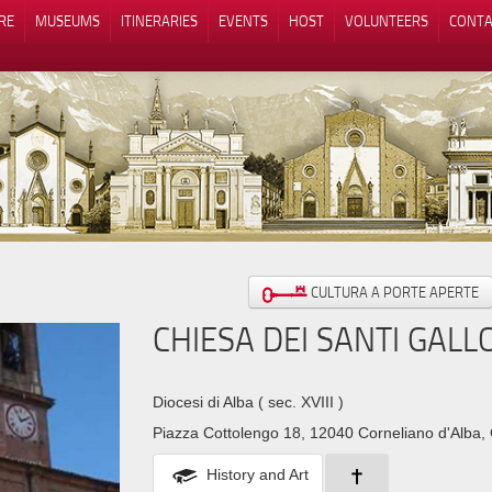
RE
MUSEUMS
ITINERARIES
EVENTS
HOST
VOLUNTEERS
CONTA
Notice at collection
Your Privacy Choices
CULTURA A PORTE APERTE
CHIESA DEI SANTI GALL
Diocesi di Alba
( sec. XVIII )
Piazza Cottolengo 18, 12040 Corneliano d'Alba,
History and Art