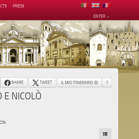
CTS
PRESS
ENTER
SHARE
TWEET
IL MIO ITINERARIO
?
O E NICOLÒ
 CN