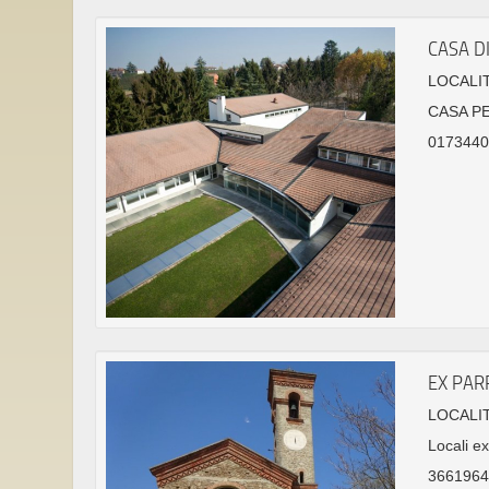
CASA D
LOCALIT
CASA P
01734406
EX PAR
LOCALIT
Locali ex
36619647