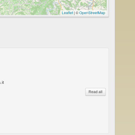
Leaflet
|
©
OpenStreetMap
it
Read all