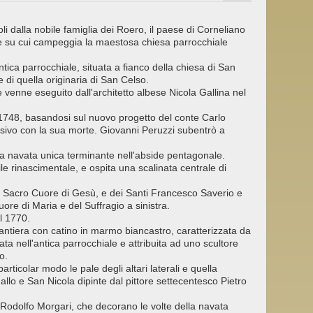
li dalla nobile famiglia dei Roero, il paese di Corneliano
ale su cui campeggia la maestosa chiesa parrocchiale
antica parrocchiale, situata a fianco della chiesa di San
e di quella originaria di San Celso.
e venne eseguito dall'architetto albese Nicola Gallina nel
el 1748, basandosi sul nuovo progetto del conte Carlo
ssivo con la sua morte. Giovanni Peruzzi subentrò a
è a navata unica terminante nell'abside pentagonale.
tile rinascimentale, e ospita una scalinata centrale di
 del Sacro Cuore di Gesù, e dei Santi Francesco Saverio e
ore di Maria e del Suffragio a sinistra.
l 1770.
santiera con catino in marmo biancastro, caratterizzata da
ta nell'antica parrocchiale e attribuita ad uno scultore
o.
articolar modo le pale degli altari laterali e quella
allo e San Nicola dipinte dal pittore settecentesco Pietro
e Rodolfo Morgari, che decorano le volte della navata