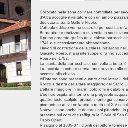
Collocato nella zona collinare controllata per seco
d’Alba accoglie il visitatore con un ampio piazz
dedicata ai Santi Gallo e Nicolò.
L'attuale edificio venne costruito per sostituire l'
Bernardino e realizzata a sua volta in sostituzion
Il primo progetto grafico della chiesa parrocchial
1741 e successivamente abbandonato.
I lavori di costruzione della chiesa iniziarono n
Giacinto Roero, ma si interruppero l'anno succe
Roero nel 1752.
La pianta della parrocchiale, con volta a botte, 
La facciata in cotto è sobria, ancora vicina allo s
accesso alla chiesa.
All'interno sono presenti quattro altari laterali:
Rocco a destra dell'altare maggiore; del Sacro Cu
L'altare maggiore in marmi policromi è databile a
L'edificio ospita all'interno una pregevole acqua
quattro teste scolpite, probabilmente già conserva
piemontese attivo nella prima metà del XIV secol
Notevoli sono anche le decorazioni pittoriche, in p
presente sul coro che raffigura la Gloria di San G
Paolo Operti.
Risalgono al 1885-87 i dipinti del pittore torines