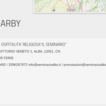
EARBY
 OSPITALITA’ RELIGIOSA”IL SEMINARIO”
VITTORIO VENETO 1, ALBA, 12051, CN
ER FERIE
92 / 3396267872 info@seminarioalba.it / prenotazioni@seminarioalba.