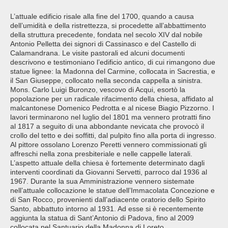
L’attuale edificio risale alla fine del 1700, quando a causa
dell’umidità e della ristrettezza, si procedette all’abbattimento
della struttura precedente, fondata nel secolo XIV dal nobile
Antonio Pelletta dei signori di Cassinasco e del Castello di
Calamandrana. Le visite pastorali ed alcuni documenti
descrivono e testimoniano l’edificio antico, di cui rimangono due
statue lignee: la Madonna del Carmine, collocata in Sacrestia, e
il San Giuseppe, collocato nella seconda cappella a sinistra.
Mons. Carlo Luigi Buronzo, vescovo di Acqui, esortò la
popolazione per un radicale rifacimento della chiesa, affidato al
malcantonese Domenico Pedrotta e al nicese Biagio Pizzorno. I
lavori terminarono nel luglio del 1801 ma vennero protratti fino
al 1817 a seguito di una abbondante nevicata che provocò il
crollo del tetto e dei soffitti, dal pulpito fino alla porta di ingresso.
Al pittore ossolano Lorenzo Peretti vennero commissionati gli
affreschi nella zona presbiteriale e nelle cappelle laterali.
L’aspetto attuale della chiesa è fortemente determinato dagli
interventi coordinati da Giovanni Servetti, parroco dal 1936 al
1967. Durante la sua Amministrazione vennero sistemate
nell’attuale collocazione le statue dell’Immacolata Concezione e
di San Rocco, provenienti dall’adiacente oratorio dello Spirito
Santo, abbattuto intorno al 1931. Ad esse si è recentemente
aggiunta la statua di Sant’Antonio di Padova, fino al 2009
collocata nel Santuario della Madonna di Loreto.