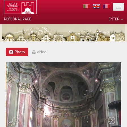
LOCATION
PERSONAL PAGE
ENTER
ART
ARCHITECTURE
MUSEUMS
Photo
video
Your Privacy Choices
ITINERARIES
Notice at collection
EVENTS
HOST
VOLUNTEERS
CONTACTS
PRESS