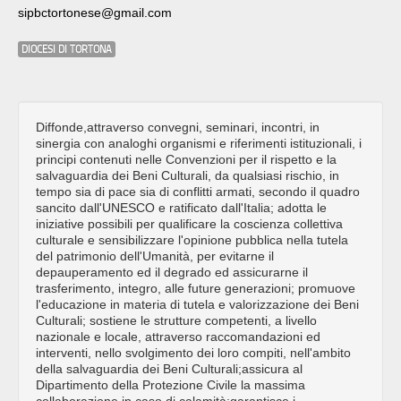
sipbctortonese@gmail.com
DIOCESI DI TORTONA
Diffonde,attraverso convegni, seminari, incontri, in
sinergia con analoghi organismi e riferimenti istituzionali, i
principi contenuti nelle Convenzioni per il rispetto e la
salvaguardia dei Beni Culturali, da qualsiasi rischio, in
tempo sia di pace sia di conflitti armati, secondo il quadro
sancito dall'UNESCO e ratificato dall'Italia; adotta le
iniziative possibili per qualificare la coscienza collettiva
culturale e sensibilizzare l'opinione pubblica nella tutela
del patrimonio dell'Umanità, per evitarne il
depauperamento ed il degrado ed assicurarne il
trasferimento, integro, alle future generazioni; promuove
l'educazione in materia di tutela e valorizzazione dei Beni
Culturali; sostiene le strutture competenti, a livello
nazionale e locale, attraverso raccomandazioni ed
interventi, nello svolgimento dei loro compiti, nell'ambito
della salvaguardia dei Beni Culturali;assicura al
Dipartimento della Protezione Civile la massima
collaborazione in caso di calamità;garantisce i