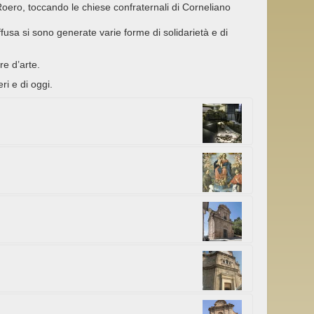
l Roero, toccando le chiese confraternali di Corneliano
fusa si sono generate varie forme di solidarietà e di
re d’arte.
eri e di oggi.
verso i secoli”
 i Beni Culturali
coinvolgimento delle
e dei Battuti Bianchi.
ura del patrimonio
 diretto dei confratelli
no, affiancata dai santi
iese confraternali che
bigliati secondo la
a valorizzazione del
ad inizio Settecento.
 impegno del sodalizio
Antonio Molineri.