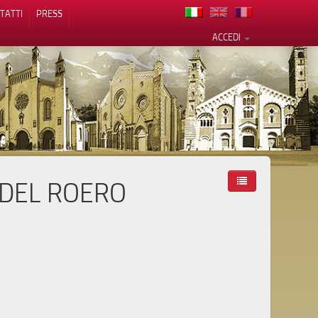
TATTI
PRESS
ACCEDI
 DEL ROERO
cy