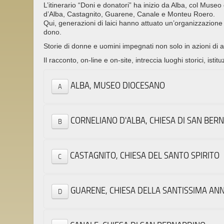
L’itinerario “Doni e donatori” ha inizio da Alba, col Museo
d’Alba, Castagnito, Guarene, Canale e Monteu Roero.
Qui, generazioni di laici hanno attuato un’organizzazione 
dono.
Storie di donne e uomini impegnati non solo in azioni di as
Il racconto, on-line e on-site, intreccia luoghi storici, istitu
ALBA, MUSEO DIOCESANO
A
Piazza R
CORNELIANO D'ALBA, CHIESA DI SAN BER
B
"Doni e 
Il Museo
Via Lem
realizza
CASTAGNITO, CHIESA DEL SANTO SPIRITO
C
Ecclesia
"Doni e 
L’esposi
La chies
comunità
Piazza 
La pala 
ecclesia
GUARENE, CHIESA DELLA SANTISSIMA AN
D
nella co
"Doni e 
Da qui, 
Bernardi
ben test
La chies
tradizio
patrimon
Piazza 
L’intern
L’opera,