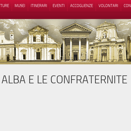
TTURE
MUSEI
ITINERARI
EVENTI
ACCOGLIENZE
VOLONTARI
CON
 ALBA E LE CONFRATERNITE
iva sulla raccolta
Le tue preferenze relative alla priva