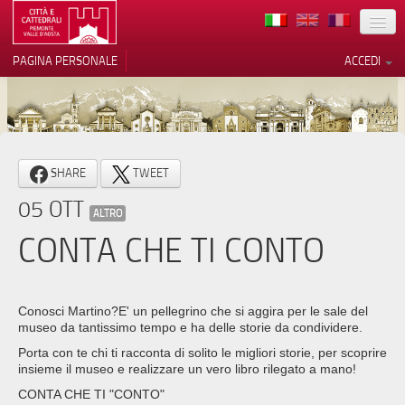
TERRITORIO
PAGINA PERSONALE
ACCEDI
ARTE
ARCHITETTURE
MUSEI
Le tue preferenze relative alla
SHARE
TWEET
privacy
ITINERARI
05 OTT
Informativa sulla raccolta
ALTRO
EVENTI
CONTA CHE TI CONTO
ACCOGLIENZE
VOLONTARI
Conosci Martino?E' un pellegrino che si aggira per le sale del
museo da tantissimo tempo e ha delle storie da condividere.
CONTATTI
Porta con te chi ti racconta di solito le migliori storie, per scoprire
insieme il museo e realizzare un vero libro rilegato a mano!
PRESS
CONTA CHE TI "CONTO"