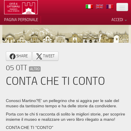
TERRITORIO
PAGINA PERSONALE
ACCEDI
ARTE
ARCHITETTURE
MUSEI
Le tue preferenze relative alla
SHARE
TWEET
privacy
ITINERARI
05 OTT
Informativa sulla raccolta
ALTRO
EVENTI
CONTA CHE TI CONTO
ACCOGLIENZE
VOLONTARI
Conosci Martino?E' un pellegrino che si aggira per le sale del
museo da tantissimo tempo e ha delle storie da condividere.
CONTATTI
Porta con te chi ti racconta di solito le migliori storie, per scoprire
insieme il museo e realizzare un vero libro rilegato a mano!
PRESS
CONTA CHE TI "CONTO"