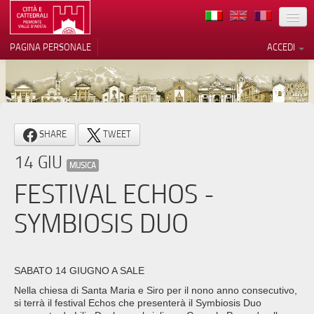
TERRITORIO
PAGINA PERSONALE
ACCEDI
ARTE
ARCHITETTURE
MUSEI
Le tue preferenze relative alla
SHARE
TWEET
privacy
ITINERARI
14 GIU
Informativa sulla raccolta
MUSICA
EVENTI
FESTIVAL ECHOS -
ACCOGLIENZE
SYMBIOSIS DUO
VOLONTARI
CONTATTI
SABATO 14 GIUGNO A SALE
Nella chiesa di Santa Maria e Siro per il nono anno consecutivo,
PRESS
si terrà il festival Echos che presenterà il Symbiosis Duo