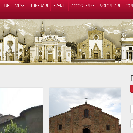
TTURE
MUSEI
ITINERARI
EVENTI
ACCOGLIENZE
VOLONTARI
CON
iva sulla raccolta
Le tue preferenze relative alla priva
R