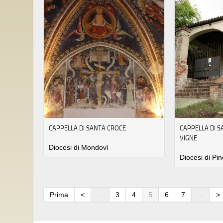
CAPPELLA DI SANTA CROCE
CAPPELLA DI S
VIGNE
Diocesi di Mondovì
Diocesi di Pin
Prima
<
...
3
4
5
6
7
...
>