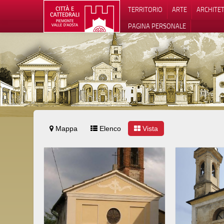
TERRITORIO
ARTE
ARCHITE
PAGINA PERSONALE
Mappa
Elenco
Vista
Informat