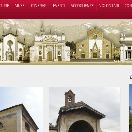
TTURE
MUSEI
ITINERARI
EVENTI
ACCOGLIENZE
VOLONTARI
CON
iva sulla raccolta
Le tue preferenze relative alla priva