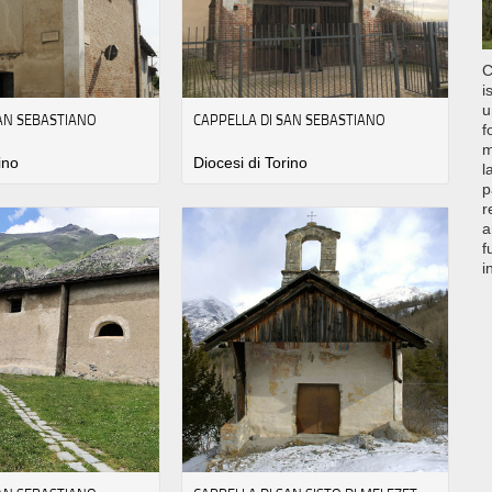
C
i
u
SAN SEBASTIANO
CAPPELLA DI SAN SEBASTIANO
f
m
ino
Diocesi di Torino
l
p
r
a
f
i