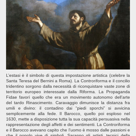
L’estasi è il simbolo di questa impostazione artistica (celebre la
Santa Teresa del Bernini a Roma). La Controriforma e il concilio
tridentino sorgono dalla necessità di riconquistare vaste zone di
territorio europeo interessate dalla Riforma. La Propaganda
Fidae favorì quello che era un movimento autonomo dell’arte
del tardo Rinascimento. Caravaggio dimunisce la distanza fra
umili e divino: il contadino dai “piedi sporchi” si avvicina
semplicemente alla fede. Il Barocco, quello poi esploso nel
1630, mette a disposizione tutta la sua capacità persuasiva nella
rappresentazione degli affetti e dei sentimenti. La Controriforma
e il Barocco avevano capito che l’uomo è mosso dalle passioni e
che il popolo vive di simboli. Saranno gli artisti, tecnici della