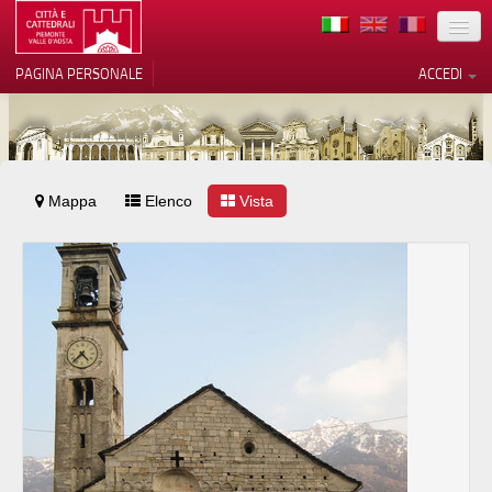
TERRITORIO
PAGINA PERSONALE
ACCEDI
ARTE
ARCHITETTURE
MUSEI
Mappa
Elenco
Vista
ITINERARI
EVENTI
ACCOGLIENZE
VOLONTARI
CONTATTI
PRESS