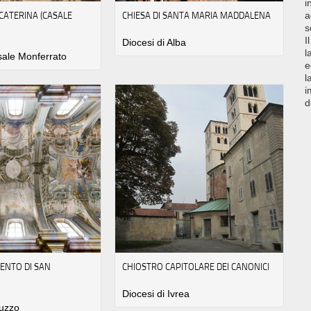
i
 CATERINA (CASALE
CHIESA DI SANTA MARIA MADDALENA
a
s
I
Diocesi di Alba
l
sale Monferrato
e
l
i
d
ENTO DI SAN
CHIOSTRO CAPITOLARE DEI CANONICI
Diocesi di Ivrea
luzzo