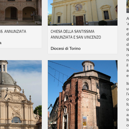
A
'
e
SS. ANNUNZIATA
CHIESA DELLA SANTISSIMA
d
ANNUNZIATA E SAN VINCENZO
d
a
d
Diocesi di Torino
N
c
n
i
a
e
M
u
l
c
f
c
a
M
c