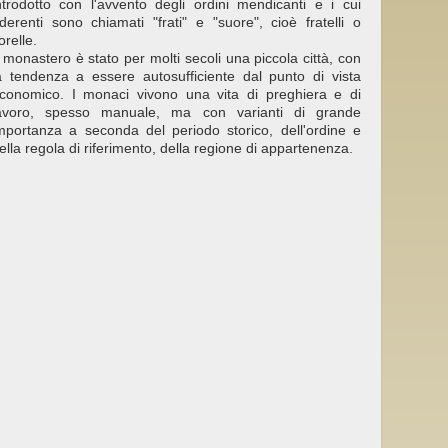
ntrodotto con l'avvento degli ordini mendicanti e i cui
derenti sono chiamati "frati" e "suore", cioè fratelli o
orelle.
l monastero è stato per molti secoli una piccola città, con
a tendenza a essere autosufficiente dal punto di vista
conomico. I monaci vivono una vita di preghiera e di
avoro, spesso manuale, ma con varianti di grande
mportanza a seconda del periodo storico, dell'ordine e
ella regola di riferimento, della regione di appartenenza.