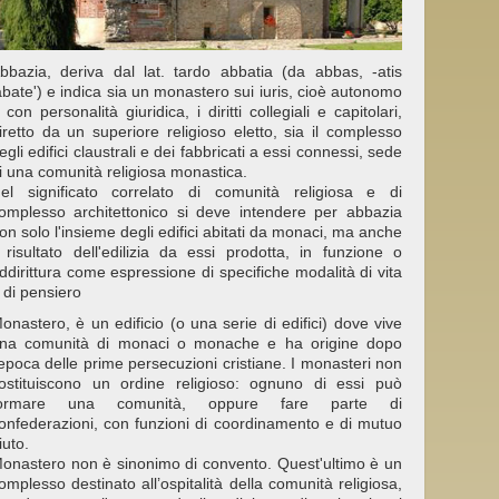
bbazia, deriva dal lat. tardo abbatia (da abbas, -atis
abate') e indica sia un monastero sui iuris, cioè autonomo
 con personalità giuridica, i diritti collegiali e capitolari,
iretto da un superiore religioso eletto, sia il complesso
egli edifici claustrali e dei fabbricati a essi connessi, sede
i una comunità religiosa monastica.
el significato correlato di comunità religiosa e di
omplesso architettonico si deve intendere per abbazia
on solo l'insieme degli edifici abitati da monaci, ma anche
l risultato dell'edilizia da essi prodotta, in funzione o
ddirittura come espressione di specifiche modalità di vita
 di pensiero
onastero, è un edificio (o una serie di edifici) dove vive
na comunità di monaci o monache e ha origine dopo
’epoca delle prime persecuzioni cristiane. I monasteri non
ostituiscono un ordine religioso: ognuno di essi può
ormare una comunità, oppure fare parte di
onfederazioni, con funzioni di coordinamento e di mutuo
iuto.
onastero non è sinonimo di convento. Quest'ultimo è un
omplesso destinato all’ospitalità della comunità religiosa,