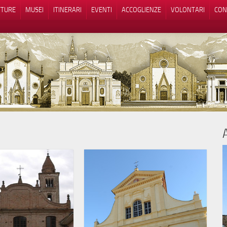
TTURE
MUSEI
ITINERARI
EVENTI
ACCOGLIENZE
VOLONTARI
CON
iva sulla raccolta
Le tue preferenze relative alla priva