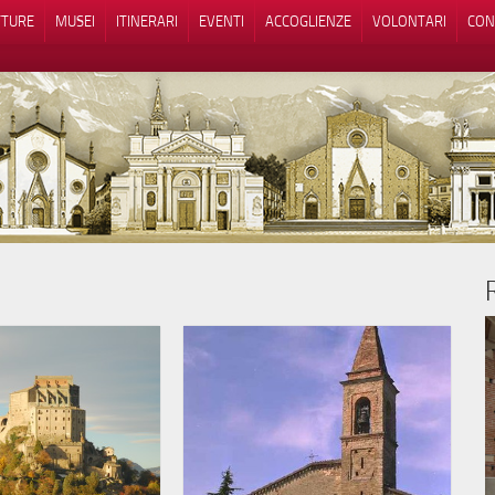
TTURE
MUSEI
ITINERARI
EVENTI
ACCOGLIENZE
VOLONTARI
CON
iva sulla raccolta
Le tue preferenze relative alla priva