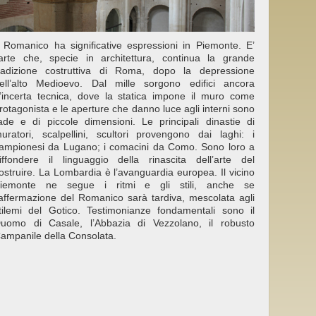
l Romanico ha significative espressioni in Piemonte. E’
’arte che, specie in architettura, continua la grande
radizione costruttiva di Roma, dopo la depressione
ell’alto Medioevo. Dal mille sorgono edifici ancora
’incerta tecnica, dove la statica impone il muro come
rotagonista e le aperture che danno luce agli interni sono
ade e di piccole dimensioni. Le principali dinastie di
uratori, scalpellini, scultori provengono dai laghi: i
ampionesi da Lugano; i comacini da Como. Sono loro a
iffondere il linguaggio della rinascita dell’arte del
ostruire. La Lombardia è l’avanguardia europea. Il vicino
iemonte ne segue i ritmi e gli stili, anche se
’affermazione del Romanico sarà tardiva, mescolata agli
tilemi del Gotico. Testimonianze fondamentali sono il
uomo di Casale, l’Abbazia di Vezzolano, il robusto
ampanile della Consolata.