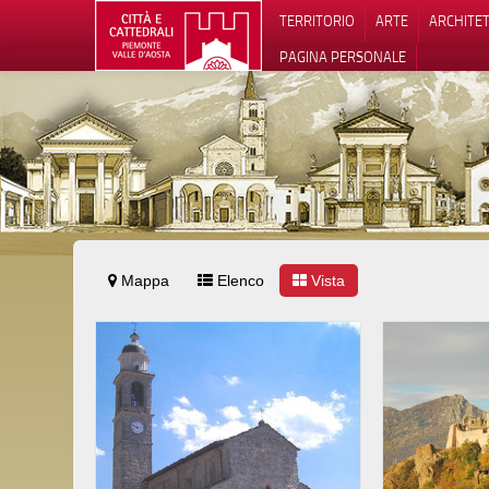
TERRITORIO
ARTE
ARCHITE
PAGINA PERSONALE
Mappa
Elenco
Vista
Informat