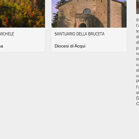
I
l
t
MICHELE
SANTUARIO DELLA BRUCETA
d
d
sa
Diocesi di Acqui
p
r
m
c
d
c
P
l
s
D
C