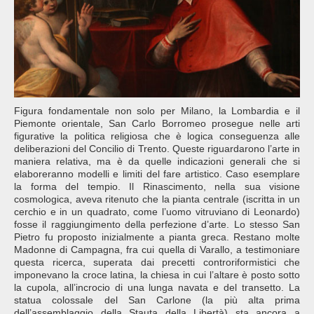
Figura fondamentale non solo per Milano, la Lombardia e il
Piemonte orientale, San Carlo Borromeo prosegue nelle arti
figurative la politica religiosa che è logica conseguenza alle
deliberazioni del Concilio di Trento. Queste riguardarono l’arte in
maniera relativa, ma è da quelle indicazioni generali che si
elaboreranno modelli e limiti del fare artistico. Caso esemplare
la forma del tempio. Il Rinascimento, nella sua visione
cosmologica, aveva ritenuto che la pianta centrale (iscritta in un
cerchio e in un quadrato, come l’uomo vitruviano di Leonardo)
fosse il raggiungimento della perfezione d’arte. Lo stesso San
Pietro fu proposto inizialmente a pianta greca. Restano molte
Madonne di Campagna, fra cui quella di Varallo, a testimoniare
questa ricerca, superata dai precetti controriformistici che
imponevano la croce latina, la chiesa in cui l’altare è posto sotto
la cupola, all’incrocio di una lunga navata e del transetto. La
statua colossale del San Carlone (la più alta prima
dell’assemblaggio della Stauta della Libertà) sta ancora a