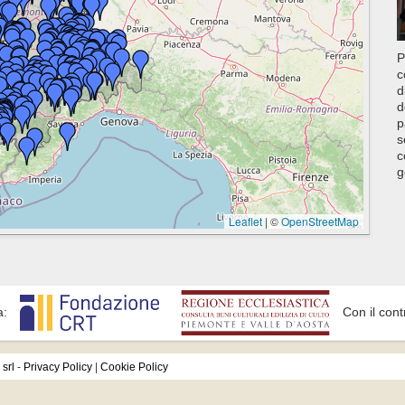
P
c
d
d
p
s
c
g
Leaflet
|
©
OpenStreetMap
a:
Con il cont
srl
-
Privacy Policy
|
Cookie Policy