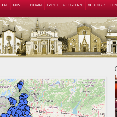
TTURE
MUSEI
ITINERARI
EVENTI
ACCOGLIENZE
VOLONTARI
CON
iva sulla raccolta
Le tue preferenze relative alla priva