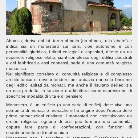
Abbazia, deriva dal lat. tardo abbatia (da abbas, -atis 'abate') e
indica sia un monastero sui iuris, cioè autonomo e con
personalità giuridica, i diritti collegiali e capitolari, diretto da un
superiore religioso eletto, sia il complesso degli edifici claustrali
e dei fabbricati a essi connessi, sede di una comunità religiosa
monastica.
Nel significato correlato di comunità religiosa e di complesso
architettonico si deve intendere per abbazia non solo l'insieme
degli edifici abitati da monaci, ma anche il risultato dell'edilizia
da essi prodotta, in funzione o addirittura come espressione di
specifiche modalità di vita e di pensiero
Monastero, è un edificio (o una serie di edifici) dove vive una
comunità di monaci o monache e ha origine dopo l’epoca delle
prime persecuzioni cristiane. I monasteri non costituiscono un
ordine religioso: ognuno di essi può formare una comunità,
oppure fare parte di confederazioni, con funzioni di
coordinamento e di mutuo aiuto.
Monastero non è sinonimo di convento. Quest'ultimo è un