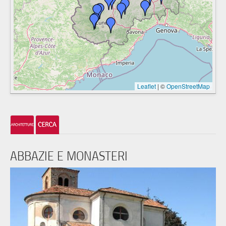
Leaflet
|
©
OpenStreetMap
ABBAZIE E MONASTERI