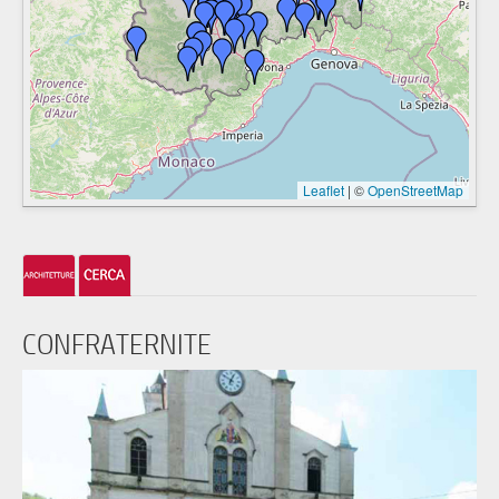
Leaflet
|
©
OpenStreetMap
CONFRATERNITE