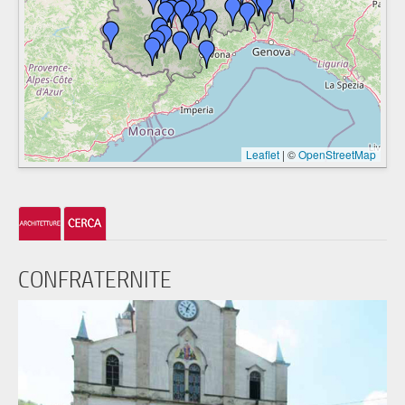
Leaflet
|
©
OpenStreetMap
CONFRATERNITE