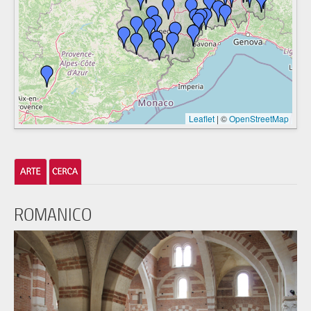
Leaflet
|
©
OpenStreetMap
ROMANICO