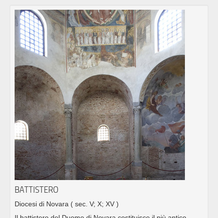
BATTISTERO
Diocesi di Novara
( sec. V; X; XV )
Il battistero del Duomo di Novara costituisce il più antico