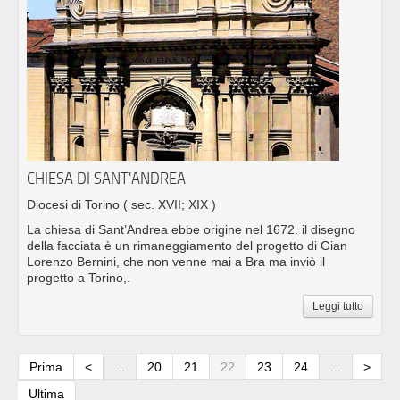
CHIESA DI SANT'ANDREA
Diocesi di Torino
( sec. XVII; XIX )
La chiesa di Sant’Andrea ebbe origine nel 1672. il disegno
della facciata è un rimaneggiamento del progetto di Gian
Lorenzo Bernini, che non venne mai a Bra ma inviò il
progetto a Torino,.
Leggi tutto
Prima
<
...
20
21
22
23
24
...
>
Ultima