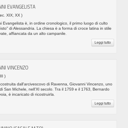
NNI EVANGELISTA
sec. XIX; XX )
 Evangelista è, in ordine cronologico, il primo luogo di culto
risto" di Alessandria. La chiesa è a forma di croce latina in stile
ate, affiancata da un alto campanile.
Leggi tutto
NNI VINCENZO
II )
 costruita dall'arcivescovo di Ravenna, Giovanni Vincenzo, uno
di San Michele, nell'XI secolo. Tra il 1759 e il 1763, Bernardo
oia, è incaricato di ricostruirla.
Leggi tutto