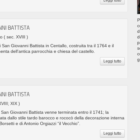
Leggi tutto
P
c
NNI BATTISTA
d
no
( sec. XVIII )
d
p
San Giovanni Battista in Centallo, costruita tra il 1764 e il
s
nta dell'antica parrocchia e chiesa del castello.
c
g
Leggi tutto
NNI BATTISTA
XVIII; XIX )
 San Giovanni Battista venne terminata entro il 1741; la
tata dallo stile tardo barocco e rococò della decorazione interna
Borsetti e di Antonio Orgiazzi “il Vecchio”.
Leggi tutto