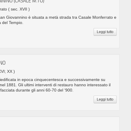
NNINO (CASALE M.TO)
rrato
( sec. XVII )
an Giovannino è situata a metà strada tra Casale Monferrato e
a del Tempio.
Leggi tutto
ANO
XVI; XX )
 riedificata in epoca cinquecentesca e successivamente su
l 1881. Gli ultimi interventi di restauro hanno interessato il
i facciata durante gli anni 60-70 del ‘900.
Leggi tutto