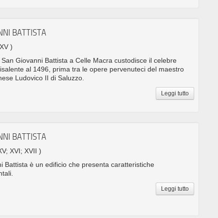
NNI BATTISTA
 XV )
 San Giovanni Battista a Celle Macra custodisce il celebre
risalente al 1496, prima tra le opere pervenuteci del maestro
chese Ludovico II di Saluzzo.
Leggi tutto
NNI BATTISTA
XV; XVI; XVII )
 Battista è un edificio che presenta caratteristiche
tali.
Leggi tutto