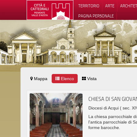
TERRITORIO
ARTE
ARCHITE
PAGINA PERSONALE
Mappa
Elenco
Vista
Informat
CHIESA DI SAN GIOVA
Diocesi di Acqui
( sec. XI
La chiesa parrocchiale di
l'antica parrocchiale di S
forme barocche.