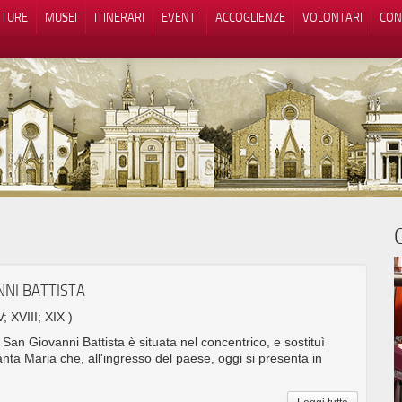
TTURE
MUSEI
ITINERARI
EVENTI
ACCOGLIENZE
VOLONTARI
CON
iva sulla raccolta
Le tue preferenze relative alla priva
NNI BATTISTA
V; XVIII; XIX )
 San Giovanni Battista è situata nel concentrico, e sostituì
anta Maria che, all'ingresso del paese, oggi si presenta in