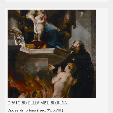
ORATORIO DELLA MISERICORDIA
Diocesi di Tortona
( sec. XV; XVIII )