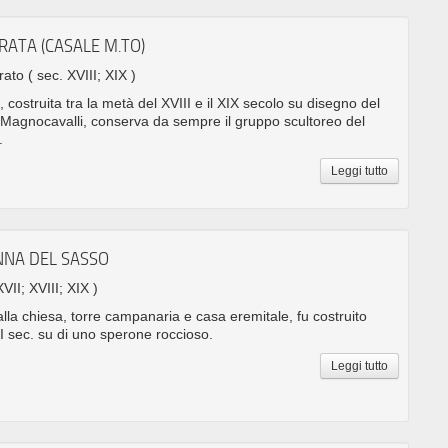
RATA (CASALE M.TO)
rrato
( sec. XVIII; XIX )
 costruita tra la metà del XVIII e il XIX secolo su disegno del
Magnocavalli, conserva da sempre il gruppo scultoreo del
.
Leggi tutto
NNA DEL SASSO
XVII; XVIII; XIX )
dalla chiesa, torre campanaria e casa eremitale, fu costruito
I sec. su di uno sperone roccioso.
Leggi tutto