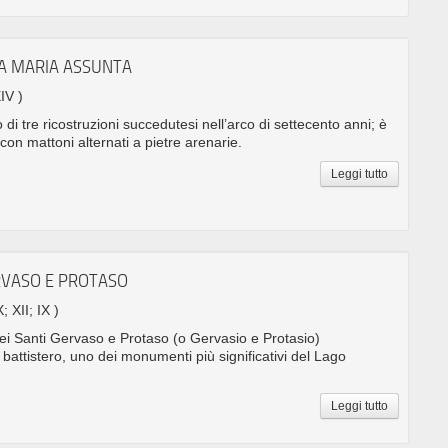
TA MARIA ASSUNTA
XIV )
o di tre ricostruzioni succedutesi nell’arco di settecento anni; è
, con mattoni alternati a pietre arenarie.
Leggi tutto
ERVASO E PROTASO
; XII; IX )
ei Santi Gervaso e Protaso (o Gervasio e Protasio)
 battistero, uno dei monumenti più significativi del Lago
Leggi tutto