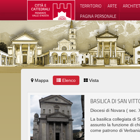
TERRITORIO
ARTE
ARCHITE
PAGINA PERSONALE
Mappa
Elenco
Vista
Informat
BASILICA DI SAN VIT
Diocesi di Novara
( sec. 
La basilica collegiata di 
assunto la funzione di chi
come patrono di Verbani