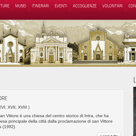
TTURE
MUSEI
ITINERARI
EVENTI
ACCOGLIENZE
VOLONTARI
CON
iva sulla raccolta
Le tue preferenze relative alla priva
TORE
XVI; XVII; XVIII )
San Vittore è una chiesa del centro storico di Intra, che ha
esa principale della città dalla proclamazione di san Vittore
a (1992).