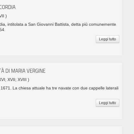
ICORDIA
VII )
dia, intitolata a San Giovanni Battista, detta più comunemente
654.
Leggi tutto
TÀ DI MARIA VERGINE
XVI; XVII; XVIII )
l 1671. La chiesa attuale ha tre navate con due cappelle laterali
Leggi tutto