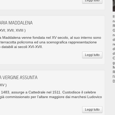
Leggi tutto
I
n
MARIA MADDALENA
R
XVI; XVII; XVIII )
G
n
ia Maddalena venne fondata nel XV secolo, al suo interno sono
d
n terracotta policroma ed una scenografica rappresentazione
r
databili ai secoli XVI-XVII.
d
d
Leggi tutto
C
g
M
R
l
A VERGINE ASSUNTA
D
 XV )
 1483, assurge a Cattedrale nel 1511. Custodisce il celebre
, già commissionato per l’altare maggiore dai marchesi Ludovico
Leggi tutto