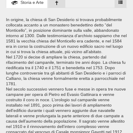
Storia e Arte
In origine, la chiesa di San Desiderio si trovava probabilmente
collocata accanto a un monastero benedettino detto “del
Monticello”, in posizione dominante sulla valle, abbandonato
intorno al 1300. Dalle testimonianza d’archivio sappiamo che nel
1581 la vecchia chiesa del Monticello era cadente, e nel 1584
era in corso la costruzione di un nuovo edificio sacro nel luogo
in cui si trova la chiesa attuale, più vicino all’abitato.
Nel 1720 si decise di ampliare la chiesa, partendo dal
rifacimento del campanile, terminato tre anni dopo. La chiesa fu
riedificata tra il 1740 e il 1751 e benedetta nel 1753. Dopo
lunghe controversie tra gli abitanti di San Desiderio e i parroci di
Calliano, la chiesa venne formalmente eretta a parrocchiale nel
1781.
Nel secolo successivo vennero fuse e messe in opera tre nuove
campane per opera di Pietro ed Evasio Gattinara e venne
costruito il coro in noce. L’orologio sul campanile venne
installato nel 1891, poco prima dei lavori di ampliamento
dell’edificio durante i quali vennero aggiunte due navatelle
laterali e venne prolungata la parte anteriore di due campate a
causa dell’aumento della popolazione. Il sagrato venne allestito
nel 1910 e il rinnovamento dell’intero complesso venne
consacrato dal vescovo di Casale monsignor Gavotti nel 1912.