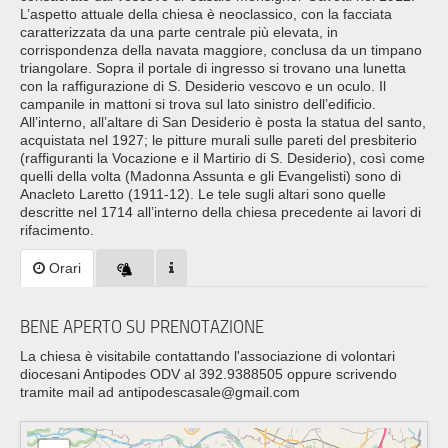
L’aspetto attuale della chiesa è neoclassico, con la facciata
caratterizzata da una parte centrale più elevata, in
corrispondenza della navata maggiore, conclusa da un timpano
triangolare. Sopra il portale di ingresso si trovano una lunetta
con la raffigurazione di S. Desiderio vescovo e un oculo. Il
campanile in mattoni si trova sul lato sinistro dell’edificio.
All’interno, all’altare di San Desiderio è posta la statua del santo,
acquistata nel 1927; le pitture murali sulle pareti del presbiterio
(raffiguranti la Vocazione e il Martirio di S. Desiderio), così come
quelli della volta (Madonna Assunta e gli Evangelisti) sono di
Anacleto Laretto (1911-12). Le tele sugli altari sono quelle
descritte nel 1714 all’interno della chiesa precedente ai lavori di
rifacimento.
Orari
BENE APERTO SU PRENOTAZIONE
La chiesa è visitabile contattando l'associazione di volontari
diocesani Antipodes ODV al 392.9388505 oppure scrivendo
tramite mail ad antipodescasale@gmail.com