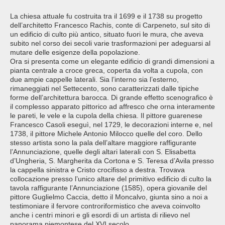
La chiesa attuale fu costruita tra il 1699 e il 1738 su progetto
dell’architetto Francesco Rachis, conte di Carpeneto, sul sito di
un edificio di culto più antico, situato fuori le mura, che aveva
subito nel corso dei secoli varie trasformazioni per adeguarsi al
mutare delle esigenze della popolazione.
Ora si presenta come un elegante edificio di grandi dimensioni a
pianta centrale a croce greca, coperta da volta a cupola, con
due ampie cappelle laterali. Sia l’interno sia l’esterno,
rimaneggiati nel Settecento, sono caratterizzati dalle tipiche
forme dell’architettura barocca. Di grande effetto scenografico è
il complesso apparato pittorico ad affresco che orna interamente
le pareti, le vele e la cupola della chiesa. Il pittore guarenese
Francesco Casoli eseguì, nel 1729, le decorazioni interne e, nel
1738, il pittore Michele Antonio Milocco quelle del coro. Dello
stesso artista sono la pala dell’altare maggiore raffigurante
l’Annunciazione, quelle degli altari laterali con S. Elisabetta
d’Ungheria, S. Margherita da Cortona e S. Teresa d’Avila presso
la cappella sinistra e Cristo crocifisso a destra. Trovava
collocazione presso l’unico altare del primitivo edificio di culto la
tavola raffigurante l’Annunciazione (1585), opera giovanile del
pittore Guglielmo Caccia, detto il Moncalvo, giunta sino a noi a
testimoniare il fervore controriformistico che aveva coinvolto
anche i centri minori e gli esordi di un artista di rilievo nel
panorama piemontese del XVI secolo.