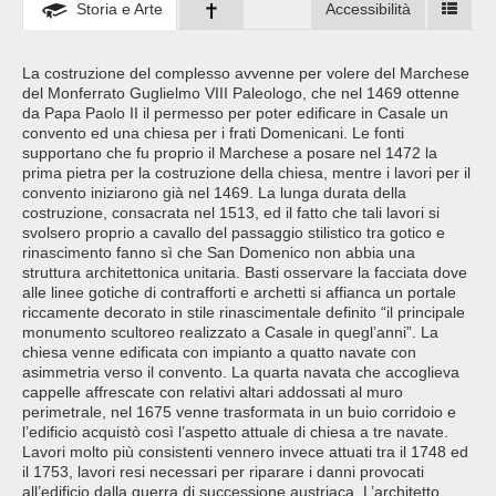
Storia e Arte
Accessibilità
La costruzione del complesso avvenne per volere del Marchese
del Monferrato Guglielmo VIII Paleologo, che nel 1469 ottenne
da Papa Paolo II il permesso per poter edificare in Casale un
convento ed una chiesa per i frati Domenicani. Le fonti
supportano che fu proprio il Marchese a posare nel 1472 la
prima pietra per la costruzione della chiesa, mentre i lavori per il
convento iniziarono già nel 1469. La lunga durata della
costruzione, consacrata nel 1513, ed il fatto che tali lavori si
svolsero proprio a cavallo del passaggio stilistico tra gotico e
rinascimento fanno sì che San Domenico non abbia una
struttura architettonica unitaria. Basti osservare la facciata dove
alle linee gotiche di contrafforti e archetti si affianca un portale
riccamente decorato in stile rinascimentale definito “il principale
monumento scultoreo realizzato a Casale in quegl’anni”. La
chiesa venne edificata con impianto a quatto navate con
asimmetria verso il convento. La quarta navata che accoglieva
cappelle affrescate con relativi altari addossati al muro
perimetrale, nel 1675 venne trasformata in un buio corridoio e
l’edificio acquistò così l’aspetto attuale di chiesa a tre navate.
Lavori molto più consistenti vennero invece attuati tra il 1748 ed
il 1753, lavori resi necessari per riparare i danni provocati
all’edificio dalla guerra di successione austriaca. L’architetto